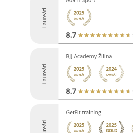
Adam Sport
Laureáti
8.7
BJJ Academy Žilina
Laureáti
8.7
GetFit.training
Laureáti