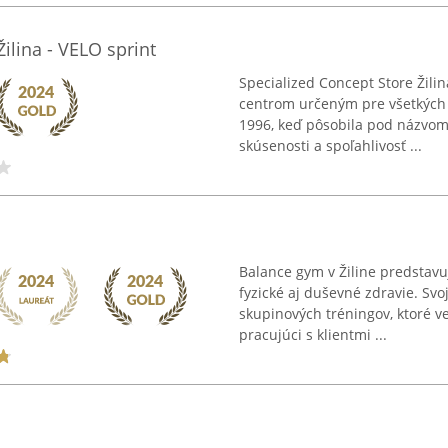
ilina - VELO sprint
Specialized Concept Store Žili
centrom určeným pre všetkých p
1996, keď pôsobila pod názvom 
skúsenosti a spoľahlivosť ...
Balance gym v Žiline predstavu
fyzické aj duševné zdravie. Svo
skupinových tréningov, ktoré v
pracujúci s klientmi ...