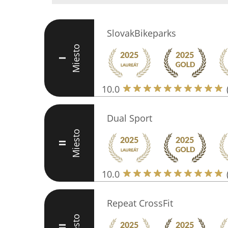
SlovakBikeparks
Miesto
I
10.0
Dual Sport
Miesto
II
10.0
Repeat CrossFit