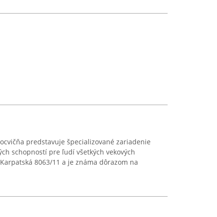
elocvičňa predstavuje špecializované zariadenie
ých schopností pre ľudí všetkých vekových
se Karpatská 8063/11 a je známa dôrazom na