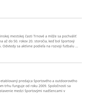
ilinskej mestskej časti Trnové a môže sa pochváliť
ha až do 50. rokov 20. storočia, keď bol športový
. Odvtedy sa aktívne podieľa na rozvoji futbalu ...
o etablovaný predajca športového a outdoorového
m trhu funguje od roku 2009. Spoločnosti sa
ostavenie medzi športovými nadšencami v