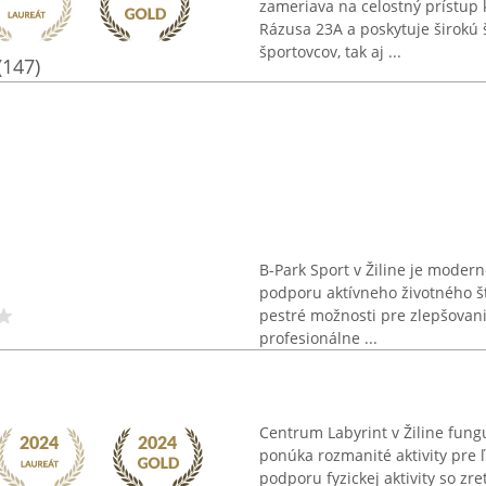
zameriava na celostný prístup k
Rázusa 23A a poskytuje širokú 
športovcov, tak aj ...
(147)
B-Park Sport v Žiline je mode
podporu aktívneho životného št
pestré možnosti pre zlepšovani
profesionálne ...
Centrum Labyrint v Žiline fun
ponúka rozmanité aktivity pre 
podporu fyzickej aktivity so zr