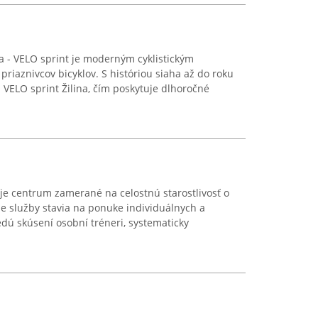
na - VELO sprint je moderným cyklistickým
riaznivcov bicyklov. S históriou siaha až do roku
VELO sprint Žilina, čím poskytuje dlhoročné
je centrum zamerané na celostnú starostlivosť o
je služby stavia na ponuke individuálnych a
edú skúsení osobní tréneri, systematicky