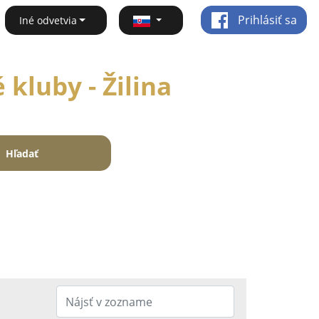
Prihlásiť sa
Iné odvetvia
kluby - Žilina
Hľadať