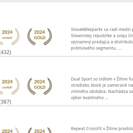
SlovakBikeparks sa radí medzi 
Slovenskej republike a svoju či
významný predajca a distribúto
prémiového segmentu. ...
(432)
Dual Sport so sídlom v Žiline 
stredisko, ktoré je zamerané na
zimného obdobia. Nachádza sa
výber kvalitného ...
(387)
Repeat CrossFit v Žiline preds