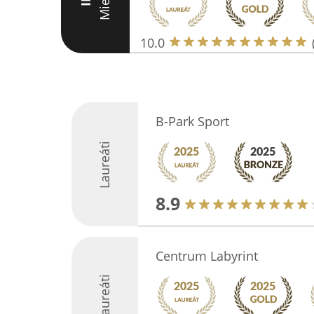
Miesto
III
10.0
B-Park Sport
Laureáti
8.9
Centrum Labyrint
Laureáti