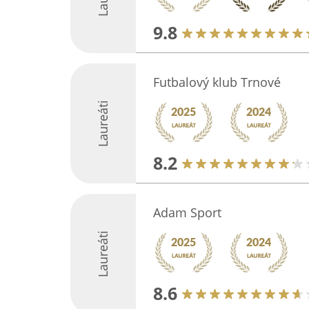
9.8
Futbalový klub Trnové
Laureáti
8.2
Adam Sport
Laureáti
8.6