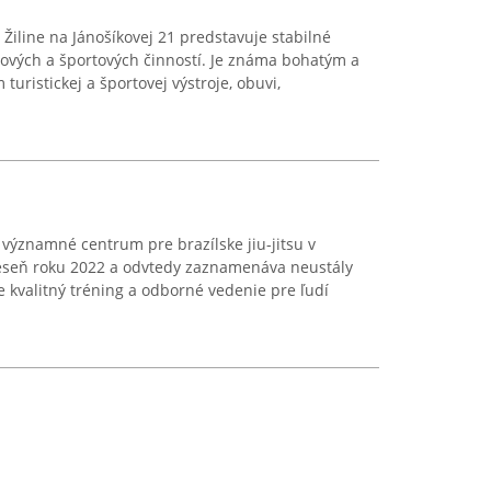
Žiline na Jánošíkovej 21 predstavuje stabilné
rových a športových činností. Je známa bohatým a
turistickej a športovej výstroje, obuvi,
 významné centrum pre brazílske jiu-jitsu v
 jeseň roku 2022 a odvtedy zaznamenáva neustály
e kvalitný tréning a odborné vedenie pre ľudí