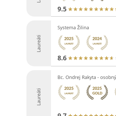
9.5
Systema Žilina
Laureáti
8.6
Bc. Ondrej Rakyta - osobný 
Laureáti
9.7