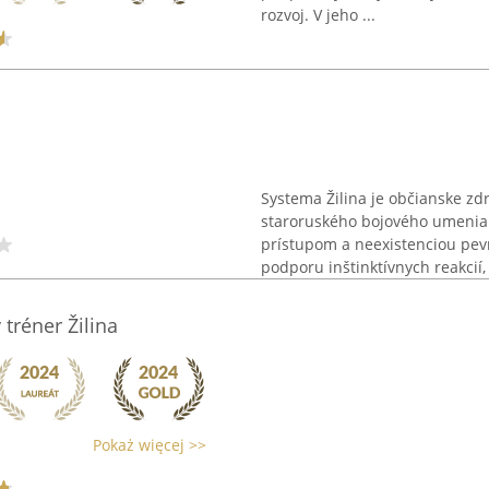
rozvoj. V jeho ...
Systema Žilina je občianske z
staroruského bojového umenia 
prístupom a neexistenciou pevn
podporu inštinktívnych reakcií, 
tréner Žilina
Pokaż więcej >>