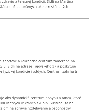
 zdraviu a telesnej kondícii. Sídli na Martina
škálu služieb určených ako pre skúsených
rné športové a rekreačné centrum zamerané na
ýlu. Sídli na adrese Tajovského 37 a poskytuje
e fyzickej kondície i oddych. Centrum zahŕňa tri
guje ako dynamické centrum pohybu a tanca, ktoré
ľudí všetkých vekových skupín. Sústredí sa na
eteľom na zdravie, vzdelávanie a osobnostný