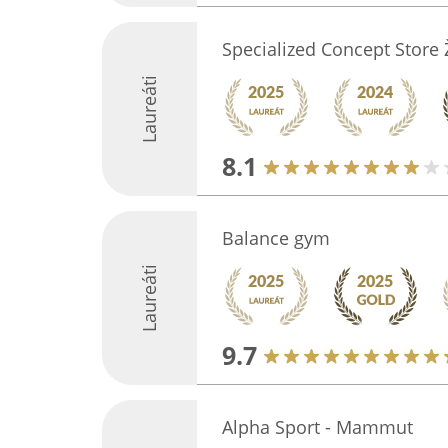
Specialized Concept Store Ž
Laureáti
8.1
Balance gym
Laureáti
9.7
Alpha Sport - Mammut