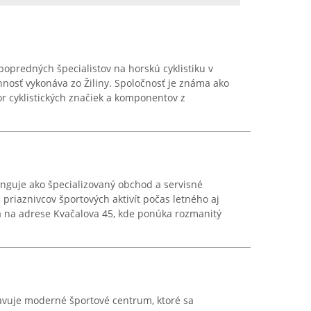
popredných špecialistov na horskú cyklistiku v
nnosť vykonáva zo Žiliny. Spoločnosť je známa ako
r cyklistických značiek a komponentov z
funguje ako špecializovaný obchod a servisné
 priaznivcov športových aktivít počas letného aj
 na adrese Kvačalova 45, kde ponúka rozmanitý
tavuje moderné športové centrum, ktoré sa