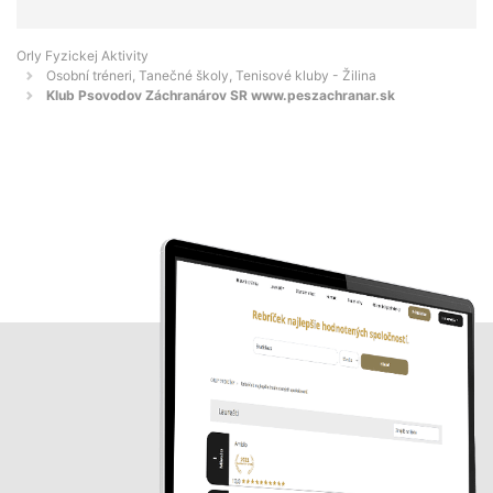
Orly Fyzickej Aktivity
Osobní tréneri, Tanečné školy, Tenisové kluby - Žilina
Klub Psovodov Záchranárov SR www.peszachranar.sk