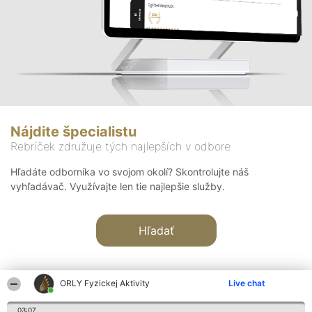
Nájdite špecialistu
Rebríček združuje tých najlepších v odbore
Hľadáte odborníka vo svojom okolí? Skontrolujte náš
vyhľadávač. Využívajte len tie najlepšie služby.
Hľadať
ORLY Fyzickej Aktivity
Live chat
03:07