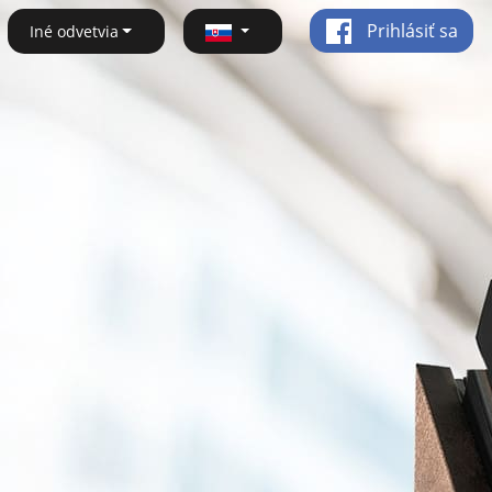
Prihlásiť sa
Iné odvetvia