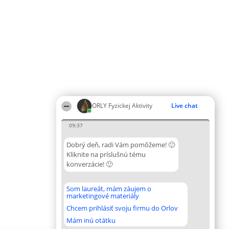
ORLY Fyzickej Aktivity
Live chat
09:37
Dobrý deň, radi Vám pomôžeme! 🙂
Kliknite na príslušnú tému
konverzácie! 🙂
Som laureát, mám záujem o
marketingové materiály
Chcem prihlásiť svoju firmu do Orlov
Mám inú otátku