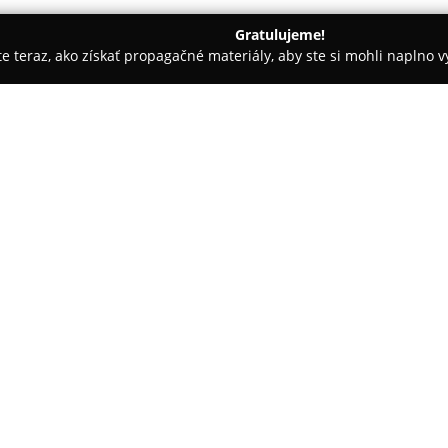
Gratulujeme!
ite teraz, ako získať propagačné materiály, aby ste si mohli naplno 
ly, Tenisové kluby - Žilina
Fit-club
O spoločnosti:
Športové centrum sídliace na a
ucelené možnosti pre všetkých,
komplexu je moderný
Fit-club
s
najmodernejšími posilňovacími
tréning a rôzne druhy aeróbnyc
sálu so širokou ponukou skupin
fitloptami, indoor cyclingu, HI
V centre je tiež samostatná cro
boxu, boxu a kickboxu. Nadšenc