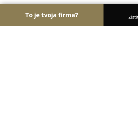
To je tvoja firma?
Zist
Orly Fyzickej Aktivity
Osobní tréneri, Tanečné ško
Fit-club
8.6
(13)
Žilina, Mila Urbana 2543
Zobraziť telefónne číslo