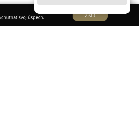
Zistiť
vychutnať svoj úspech.
drese Mila Urbana 2543/6 v Žiline poskytuje
 ktorí sa venujú fyzickým aktivitám. Súčasťou
 plochou 420 m², ktorý je vybavený
 strojmi určenými na kondičné cvičenie, funkčný
h aktivít. Objekt ponúka aj priestrannú aeróbnu
ových tréningov vrátane pilatesu, cvičenia s
IT tréningov a jumpingu.
ssfit telocvičňa určená na tréningy thajského
i silových športov ocenia vyčlenený priestor na