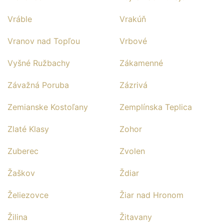
Vráble
Vrakúň
Vranov nad Topľou
Vrbové
Vyšné Ružbachy
Zákamenné
Závažná Poruba
Zázrivá
Zemianske Kostoľany
Zemplínska Teplica
Zlaté Klasy
Zohor
Zuberec
Zvolen
Žaškov
Ždiar
Želiezovce
Žiar nad Hronom
Žilina
Žitavany