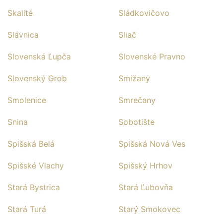
Skalité
Sládkovičovo
Slávnica
Sliač
Slovenská Ľupča
Slovenské Pravno
Slovenský Grob
Smižany
Smolenice
Smrečany
Snina
Sobotište
Spišská Belá
Spišská Nová Ves
Spišské Vlachy
Spišský Hrhov
Stará Bystrica
Stará Ľubovňa
Stará Turá
Starý Smokovec