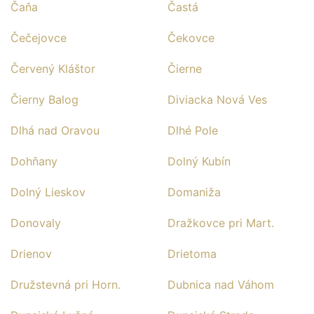
Čaňa
Častá
Čečejovce
Čekovce
Červený Kláštor
Čierne
Čierny Balog
Diviacka Nová Ves
Dlhá nad Oravou
Dlhé Pole
Dohňany
Dolný Kubín
Dolný Lieskov
Domaniža
Donovaly
Dražkovce pri Mart.
Drienov
Drietoma
Družstevná pri Horn.
Dubnica nad Váhom