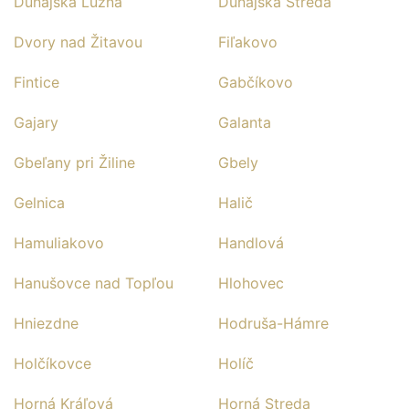
Dunajská Lužná
Dunajská Streda
Dvory nad Žitavou
Fiľakovo
Fintice
Gabčíkovo
Gajary
Galanta
Gbeľany pri Žiline
Gbely
Gelnica
Halič
Hamuliakovo
Handlová
Hanušovce nad Topľou
Hlohovec
Hniezdne
Hodruša-Hámre
Holčíkovce
Holíč
Horná Kráľová
Horná Streda