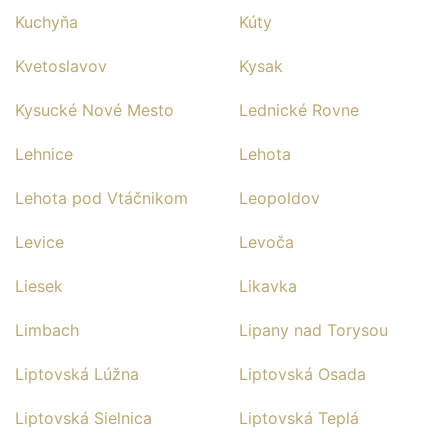
Kuchyňa
Kúty
Kvetoslavov
Kysak
Kysucké Nové Mesto
Lednické Rovne
Lehnice
Lehota
Lehota pod Vtáčnikom
Leopoldov
Levice
Levoča
Liesek
Likavka
Limbach
Lipany nad Torysou
Liptovská Lúžna
Liptovská Osada
Liptovská Sielnica
Liptovská Teplá