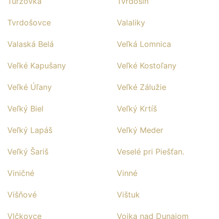
Turzovka
Tvrdošín
Tvrdošovce
Valaliky
Valaská Belá
Veľká Lomnica
Veľké Kapušany
Veľké Kostoľany
Veľké Úľany
Veľké Zálužie
Veľký Biel
Veľký Krtíš
Veľký Lapáš
Veľký Meder
Veľký Šariš
Veselé pri Piešťan.
Viničné
Vinné
Višňové
Vištuk
Vlčkovce
Vojka nad Dunajom