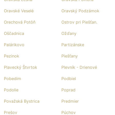
Oravské Veselé
Oravský Podzámok
Orechová Potôň
Ostrov pri Piešťan.
Oščadnica
Ožďany
Palárikovo
Partizánske
Pezinok
Piešťany
Plavecký Štvrtok
Plevník - Drienové
Pobedim
Podbiel
Podolie
Poprad
Považská Bystrica
Predmier
Prešov
Púchov