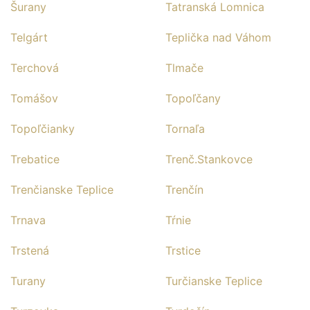
Šurany
Tatranská Lomnica
Telgárt
Teplička nad Váhom
Terchová
Tlmače
Tomášov
Topoľčany
Topoľčianky
Tornaľa
Trebatice
Trenč.Stankovce
Trenčianske Teplice
Trenčín
Trnava
Tŕnie
Trstená
Trstice
Turany
Turčianske Teplice