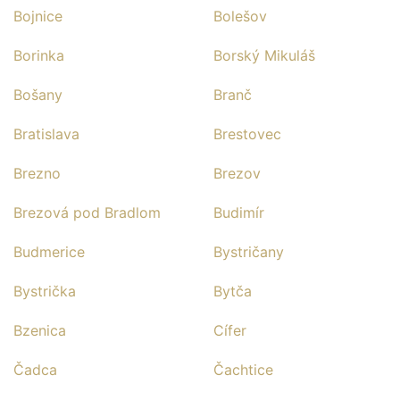
Bojnice
Bolešov
Borinka
Borský Mikuláš
Bošany
Branč
Bratislava
Brestovec
Brezno
Brezov
Brezová pod Bradlom
Budimír
Budmerice
Bystričany
Bystrička
Bytča
Bzenica
Cífer
Čadca
Čachtice