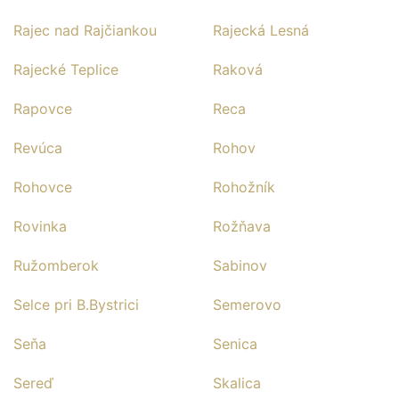
Rajec nad Rajčiankou
Rajecká Lesná
Rajecké Teplice
Raková
Rapovce
Reca
Revúca
Rohov
Rohovce
Rohožník
Rovinka
Rožňava
Ružomberok
Sabinov
Selce pri B.Bystrici
Semerovo
Seňa
Senica
Sereď
Skalica