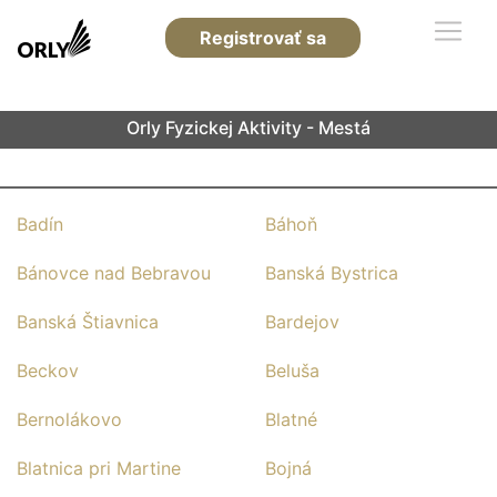
Registrovať sa
Orly Fyzickej Aktivity - Mestá
Badín
Báhoň
Bánovce nad Bebravou
Banská Bystrica
Banská Štiavnica
Bardejov
Beckov
Beluša
Bernolákovo
Blatné
Blatnica pri Martine
Bojná