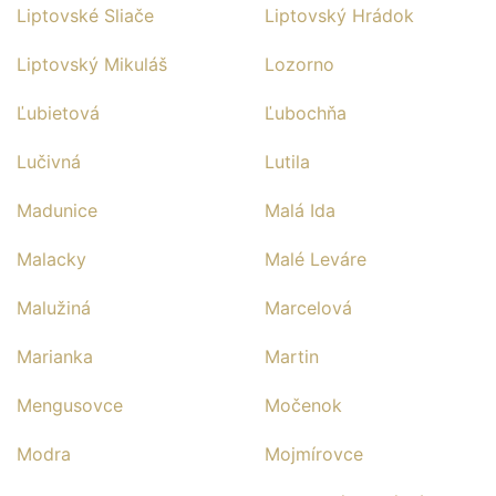
Liptovské Sliače
Liptovský Hrádok
Liptovský Mikuláš
Lozorno
Ľubietová
Ľubochňa
Lučivná
Lutila
Madunice
Malá Ida
Malacky
Malé Leváre
Malužiná
Marcelová
Marianka
Martin
Mengusovce
Močenok
Modra
Mojmírovce