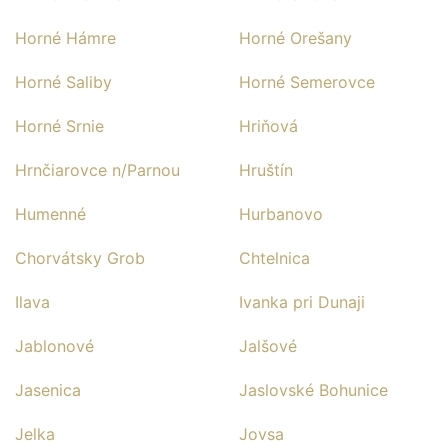
Horné Hámre
Horné Orešany
Horné Saliby
Horné Semerovce
Horné Srnie
Hriňová
Hrnčiarovce n/Parnou
Hruštín
Humenné
Hurbanovo
Chorvátsky Grob
Chtelnica
Ilava
Ivanka pri Dunaji
Jablonové
Jalšové
Jasenica
Jaslovské Bohunice
Jelka
Jovsa