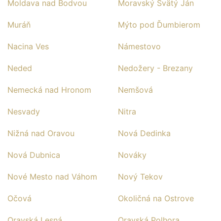
Moldava nad Bodvou
Moravský Svätý Ján
Muráň
Mýto pod Ďumbierom
Nacina Ves
Námestovo
Neded
Nedožery - Brezany
Nemecká nad Hronom
Nemšová
Nesvady
Nitra
Nižná nad Oravou
Nová Dedinka
Nová Dubnica
Nováky
Nové Mesto nad Váhom
Nový Tekov
Očová
Okoličná na Ostrove
Oravská Lesná
Oravská Polhora