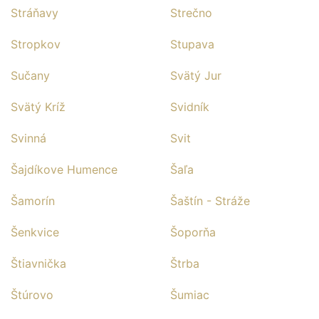
Stráňavy
Strečno
Stropkov
Stupava
Sučany
Svätý Jur
Svätý Kríž
Svidník
Svinná
Svit
Šajdíkove Humence
Šaľa
Šamorín
Šaštín - Stráže
Šenkvice
Šoporňa
Štiavnička
Štrba
Štúrovo
Šumiac