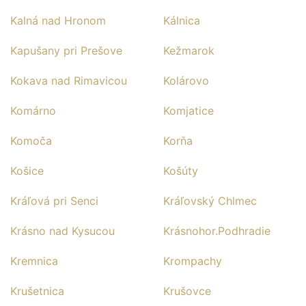
Kalná nad Hronom
Kálnica
Kapušany pri Prešove
Kežmarok
Kokava nad Rimavicou
Kolárovo
Komárno
Komjatice
Komoča
Korňa
Košice
Košúty
Kráľová pri Senci
Kráľovský Chlmec
Krásno nad Kysucou
Krásnohor.Podhradie
Kremnica
Krompachy
Krušetnica
Krušovce