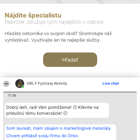
Nájdite špecialistu
Rebríček združuje tých najlepších v odbore
Hľadáte odborníka vo svojom okolí? Skontrolujte náš
vyhľadávač. Využívajte len tie najlepšie služby.
Hľadať
ORLY Fyzickej Aktivity
Live chat
17:36
Organizátor hodnotenia
Hodnotenie
Kontakt
Dobrý deň, radi Vám pomôžeme! 🙂 Kliknite na
Bright Side Solutions sp. z o.
Laureáti
Kontakt
príslušnú tému konverzácie! 🙂
o. sp. k.
Lista
ul. Ruska 22
wszystkich
Wrocław 50-079
Laureatów
Som laureát, mám záujem o marketingové materiály
KRS 0000749100 | Regon
Podmienky
381313360 | NIP 8943132676
Obchodné
Chcem prihlásiť svoju firmu do Orlov
+48 508 492 400
podmienky