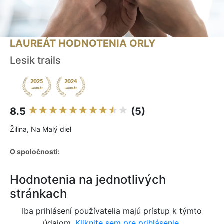
LAUREÁT HODNOTENIA ORLY
Lesik trails
8.5
(5)
Žilina, Na Malý diel
O spoločnosti:
Hodnotenia na jednotlivých
stránkach
Iba prihlásení používatelia majú prístup k týmto
údajom.
Kliknite sem pre prihlásenie.