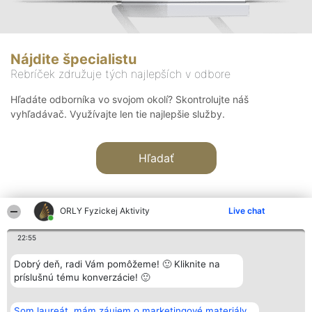
Nájdite špecialistu
Rebríček združuje tých najlepších v odbore
Hľadáte odborníka vo svojom okolí? Skontrolujte náš
vyhľadávač. Využívajte len tie najlepšie služby.
Hľadať
ORLY Fyzickej Aktivity
Live chat
22:55
Organizátor hodnotenia
Hodnotenie
Kontakt
Dobrý deň, radi Vám pomôžeme! 🙂 Kliknite na
Bright Side Solutions sp. z o.
Laureáti
Kontakt
príslušnú tému konverzácie! 🙂
o. sp. k.
Lista
ul. Ruska 22
wszystkich
Wrocław 50-079
Laureatów
Som laureát, mám záujem o marketingové materiály