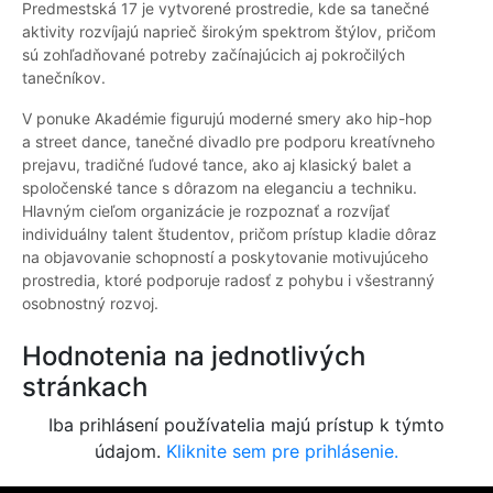
Predmestská 17 je vytvorené prostredie, kde sa tanečné
aktivity rozvíjajú naprieč širokým spektrom štýlov, pričom
sú zohľadňované potreby začínajúcich aj pokročilých
tanečníkov.
V ponuke Akadémie figurujú moderné smery ako hip-hop
a street dance, tanečné divadlo pre podporu kreatívneho
prejavu, tradičné ľudové tance, ako aj klasický balet a
spoločenské tance s dôrazom na eleganciu a techniku.
Hlavným cieľom organizácie je rozpoznať a rozvíjať
individuálny talent študentov, pričom prístup kladie dôraz
na objavovanie schopností a poskytovanie motivujúceho
prostredia, ktoré podporuje radosť z pohybu i všestranný
osobnostný rozvoj.
Hodnotenia na jednotlivých
stránkach
Iba prihlásení používatelia majú prístup k týmto
údajom.
Kliknite sem pre prihlásenie.