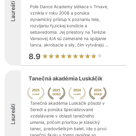
Laureáti
Pole Dance Academy sídliaca v Trnave,
vznikla v roku 2008 a ponúka
dynamický prístup k poznaniu tela,
rozvíjaniu fyzickej kondície a
sebavedomia. Jej priestory na Terézie
Vansovej 4/A sú zamerané na spájanie
tanca, akrobacie a sily, čím vytvárajú ...
8.9
Tanečná akadémia Luskáčik
Tanečná akadémia Luskáčik pôsobí v
Laureáti
Seredi a ponúka špecializované
vzdelávanie v oblasti tanečného
umenia, pričom prioritou je klasický
tanec, predovšetkým balet. Ide o prvú
tanečnú školu v tomto regióne so