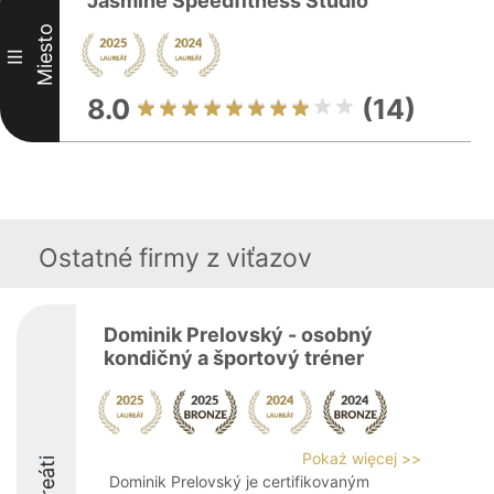
Jasmine Speedfitness Studio
Miesto
III
8.0
(14)
Ostatné firmy z viťazov
Dominik Prelovský - osobný
kondičný a športový tréner
Pokaż więcej >>
Laureáti
Dominik Prelovský je certifikovaným