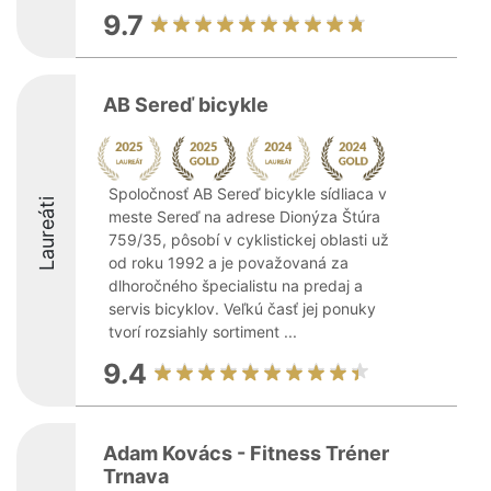
9.7
AB Sereď bicykle
Spoločnosť AB Sereď bicykle sídliaca v
Laureáti
meste Sereď na adrese Dionýza Štúra
759/35, pôsobí v cyklistickej oblasti už
od roku 1992 a je považovaná za
dlhoročného špecialistu na predaj a
servis bicyklov. Veľkú časť jej ponuky
tvorí rozsiahly sortiment ...
9.4
Adam Kovács - Fitness Tréner
Trnava