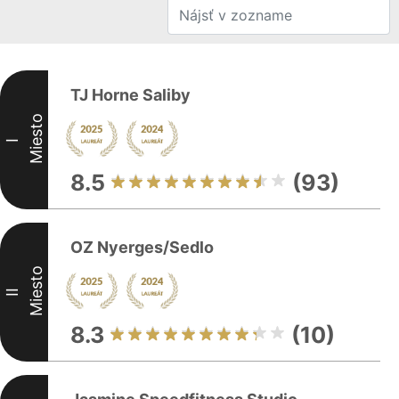
TJ Horne Saliby
Miesto
I
8.5
(93)
OZ Nyerges/Sedlo
Miesto
II
8.3
(10)