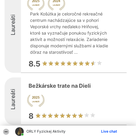
Park Košútka je celoročné rekreačné
Laureáti
centrum nachádzajúce sa v pohorí
Veporské vrchy neďaleko Hriňovej,
ktoré sa vyznačuje ponukou fyzických
aktivít a možností relaxácie. Zariadenie
disponuje modernými službami a kladie
dôraz na starostlivosť ...
8.5
Bežkárske trate na Dieli
Laureáti
8
ORLY Fyzickej Aktivity
Live chat