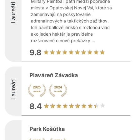
Military Paintball patrí medzi popredné
Laureáti
miesta v Opatovskej Novej Vsi, ktoré sa
zameriavajú na poskytovanie
adrenalínových a taktických zážitkov.
Ich paintballové ihrisko s rozlohou viac
ako jeden hektár je pravidelne
rozširované o nové prekážky ...
9.8
Plaváreň Závadka
Laureáti
8.4
Park Košútka