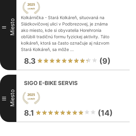
Kolkárnička - Stará Kolkáreň, situovaná na
Miesto
Sládkovičovej ulici v Podbrezovej, je známa
II
ako miesto, kde si obyvatelia Horehronia
obľúbili tradičnú formu fyzickej aktivity. Táto
kolkáreň, ktorá sa často označuje aj názvom
Stará Kolkáreň, sa môže ...
8.3
(9)
SIGO E-BIKE SERVIS
Miesto
III
8.1
(14)