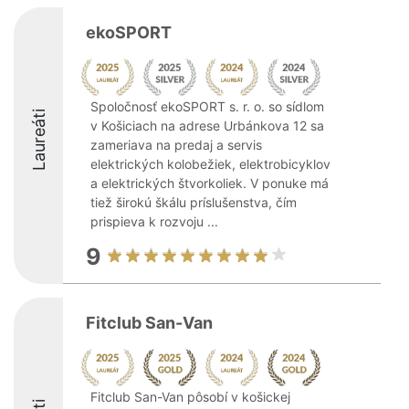
ekoSPORT
Spoločnosť ekoSPORT s. r. o. so sídlom
Laureáti
v Košiciach na adrese Urbánkova 12 sa
zameriava na predaj a servis
elektrických kolobežiek, elektrobicyklov
a elektrických štvorkoliek. V ponuke má
tiež širokú škálu príslušenstva, čím
prispieva k rozvoju ...
9
Fitclub San-Van
Fitclub San-Van pôsobí v košickej