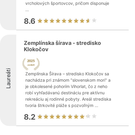
vrcholových športovcov, pričom disponuje
...
8.6
Zemplínska šírava - stredisko
Klokočov
Laureáti
Zemplínska Šírava – stredisko Klokočov sa
nachádza pri známom "slovenskom mori" a
je obkolesené pohorím Vihorlat, čo z neho
robí vyhľadávanú destináciu pre aktívnu
rekreáciu aj rodinné pobyty. Areál strediska
tvoria štrkovité pláže s pozvoľným ...
8.2