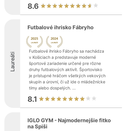
8.6
Futbalové ihrisko Fábryho
Futbalové ihrisko Fábryho sa nachádza
Laureáti
v Košiciach a predstavuje moderné
športové zariadenie určené pre rôzne
druhy futbalových aktivít. Športovisko
je prístupné hráčom všetkých vekových
skupín a úrovní, či už ide o mládežnícke
tímy alebo dospelých. ...
8.1
IGLO GYM - Najmodernejšie fitko
na Spiši