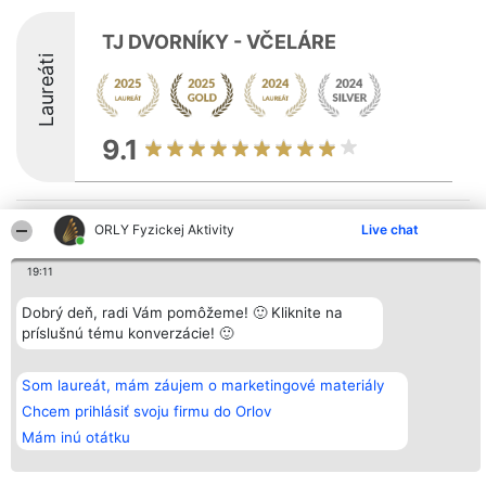
TJ DVORNÍKY - VČELÁRE
Laureáti
9.1
Organizátor hodnotenia
Hodnotenie
Kontakt
ORLY Fyzickej Aktivity
Live chat
Bright Side Solutions sp. z o.
Laureáti
Kontakt
o. sp. k.
Lista
19:11
ul. Ruska 22
wszystkich
Wrocław 50-079
Laureatów
KRS 0000749100 | Regon
Podmienky
Dobrý deň, radi Vám pomôžeme! 🙂 Kliknite na
381313360 | NIP 8943132676
Obchodné
príslušnú tému konverzácie! 🙂
+48 508 492 400
podmienky
Zásady
ochrany
Som laureát, mám záujem o marketingové materiály
osobných
údajov
Chcem prihlásiť svoju firmu do Orlov
Mám inú otátku