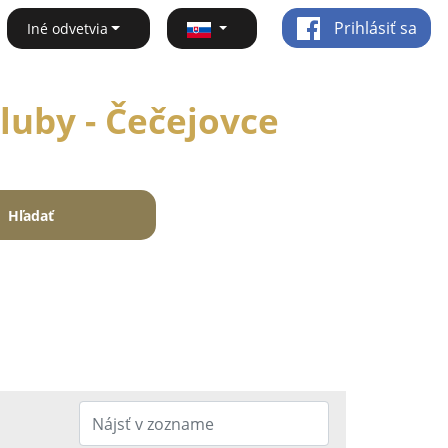
Prihlásiť sa
Iné odvetvia
luby - Čečejovce
Hľadať