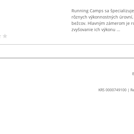
Running Camps sa špecializuje
rôznych výkonnostných úrovní, 
bežcov. Hlavným zámerom je ro
zvyšovanie ich výkonu ...
B
KRS 0000749100 | R