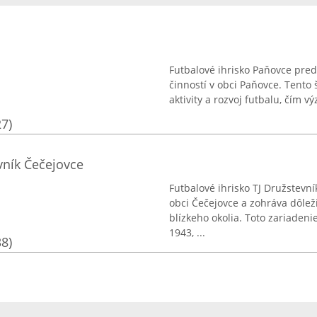
Futbalové ihrisko Paňovce pred
činností v obci Paňovce. Tento 
aktivity a rozvoj futbalu, čím 
27)
vník Čečejovce
Futbalové ihrisko TJ Družstevn
obci Čečejovce a zohráva dôlež
blízkeho okolia. Toto zariadeni
1943, ...
38)