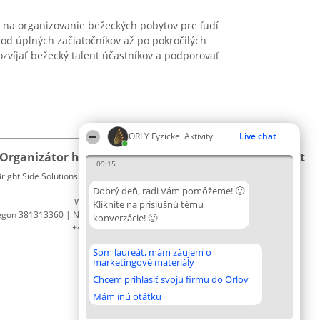
 na organizovanie bežeckých pobytov pre ľudí
od úplných začiatočníkov až po pokročilých
zvíjať bežecký talent účastníkov a podporovať
ORLY Fyzickej Aktivity
Live chat
Organizátor hodnotenia
Hodnotenie
Kontakt
09:15
right Side Solutions sp. z o. o. sp. k.
Laureáti
Kontakt
ul. Ruska 22
Lista
Dobrý deň, radi Vám pomôžeme! 🙂
Wrocław 50-079
wszystkich
Kliknite na príslušnú tému
egon 381313360 | NIP 8943132676
Laureatów
konverzácie! 🙂
+48 508 492 400
Podmienky
Obchodné
Som laureát, mám záujem o
podmienky
marketingové materiály
Zásady
Chcem prihlásiť svoju firmu do Orlov
ochrany
osobných
Mám inú otátku
údajov