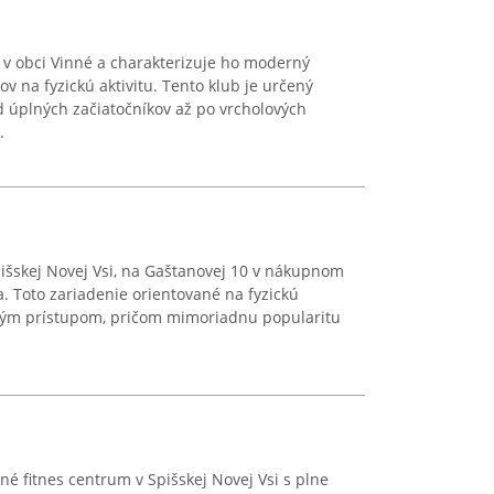
 v obci Vinné a charakterizuje ho moderný
ov na fyzickú aktivitu. Tento klub je určený
 úplných začiatočníkov až po vrcholových
.
išskej Novej Vsi, na Gaštanovej 10 v nákupnom
a. Toto zariadenie orientované na fyzickú
aným prístupom, pričom mimoriadnu popularitu
 fitnes centrum v Spišskej Novej Vsi s plne