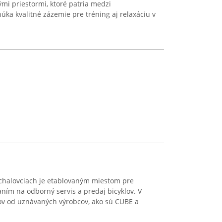
mi priestormi, ktoré patria medzi
núka kvalitné zázemie pre tréning aj relaxáciu v
ichalovciach je etablovaným miestom pre
aním na odborný servis a predaj bicyklov. V
ov od uznávaných výrobcov, ako sú CUBE a