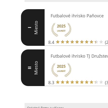
Futbalové ihrisko Paňovce
Miesto
I
8.4
(
Futbalové ihrisko TJ Družste
Miesto
II
8.3
(
Ostatné firmy z viťazov