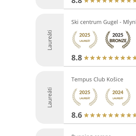
8.8
Ski centrum Gugel - Mlyn
Laureáti
8.8
Tempus Club Košice
Laureáti
8.6