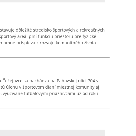
stavuje dôležité stredisko športových a rekreačných
športový areál plní funkciu priestoru pre fyzické
významne prispieva k rozvoju komunitného života ...
ík Čečejovce sa nachádza na Paňovskej ulici 704 v
itú úlohu v športovom dianí miestnej komunity aj
e, využívané futbalovými priaznivcami už od roku