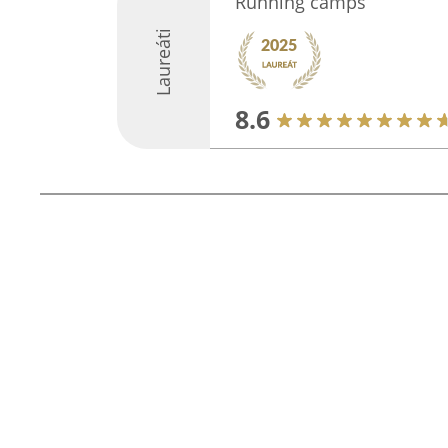
Running camps
Laureáti
8.6