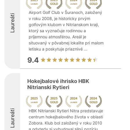
Airport Golf Club v Šuranoch, založený
Laureáti
v roku 2008, je historicky prvým
golfovým klubom v Nitrianskom kraji,
ktorý sa vyznačuje rodinnou a
príjemnou atmosférou. Areál je
situovaný v pôvabnej lokalite pri malom
letisku a poskytuje priaznivé ...
9.4
Hokejbalové ihrisko HBK
Nitrianski Rytieri
Laureáti
HBK Nitrianski Rytieri Nitra predstavuje
centrum hokejbalového života v oblasti
Zobora. Klub bol založený v roku 2010
a odvtedy si vybudoval silnú pozíciu