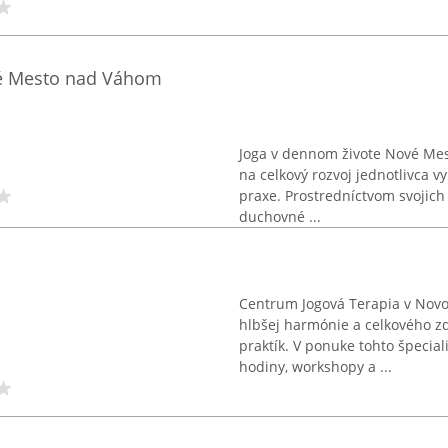
vé Mesto nad Váhom
Joga v dennom živote Nové Mest
na celkový rozvoj jednotlivca v
praxe. Prostredníctvom svojich 
duchovné ...
Centrum Jogová Terapia v No
hlbšej harmónie a celkového z
praktík. V ponuke tohto špecia
hodiny, workshopy a ...