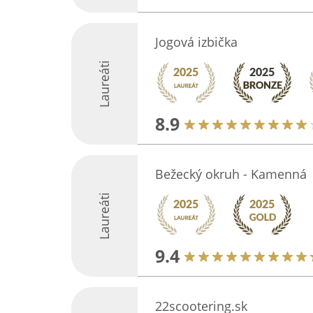
Jogová izbička
Laureáti
8.9
Bežecký okruh - Kamenná
Laureáti
9.4
22scootering.sk