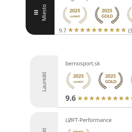
Miesto
III
9.7
(
bernosport.sk
Laureáti
9.6
LØFT-Performance