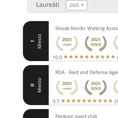
Laureáti
2025
Slovak Nordic Walking Assoc
Miesto
I
10.0
RDA - Raid and Defense Age
Miesto
II
9.7
(
Penguin sport club