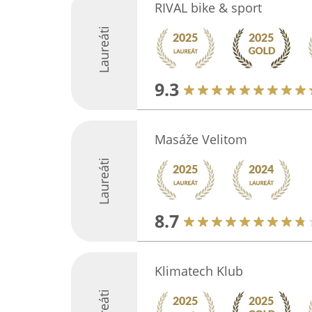
RIVAL bike & sport
Laureáti
9.3
Masáže Velitom
Laureáti
8.7
Klimatech Klub