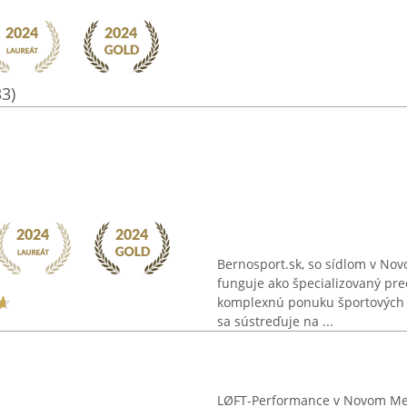
33)
Bernosport.sk, so sídlom v No
funguje ako špecializovaný pre
komplexnú ponuku športových p
sa sústreďuje na ...
LØFT-Performance v Novom Me