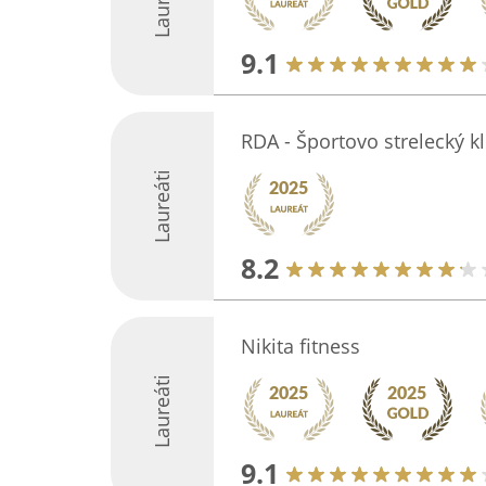
Laureáti
9.1
RDA - Športovo strelecký k
Laureáti
8.2
Nikita fitness
Laureáti
9.1