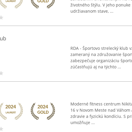
životného štýlu. V jeho ponuke 
udržiavanom stave, ...
lub
RDA - Športovo strelecký klub v
zameraný na združovanie šport
zabezpečuje organizáciu športov
zúčastňujú aj na týchto ...
Moderné fitness centrum Nikit
16 v Novom Meste nad Váhom a p
zdravie a fyzickú kondíciu. S p
umožňuje ...