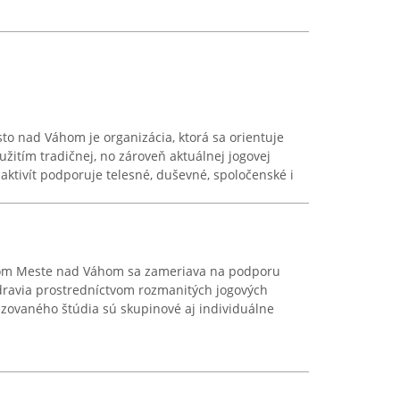
o nad Váhom je organizácia, ktorá sa orientuje
yužitím tradičnej, no zároveň aktuálnej jogovej
aktivít podporuje telesné, duševné, spoločenské i
vom Meste nad Váhom sa zameriava na podporu
dravia prostredníctvom rozmanitých jogových
lizovaného štúdia sú skupinové aj individuálne