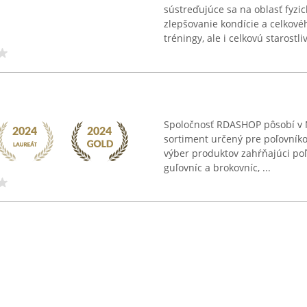
sústreďujúce sa na oblasť fyzic
zlepšovanie kondície a celkové
tréningy, ale i celkovú starostliv
Spoločnosť RDASHOP pôsobí v 
sortiment určený pre poľovníko
výber produktov zahŕňajúci poľ
guľovníc a brokovníc, ...