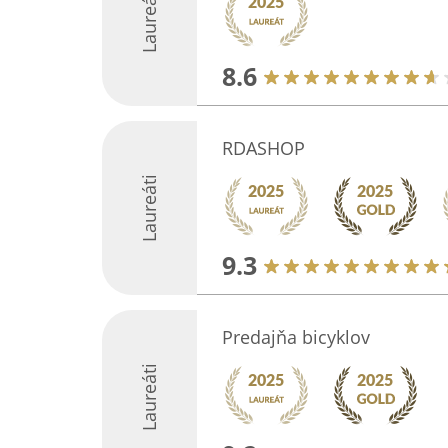
Laureáti
8.6
RDASHOP
Laureáti
9.3
Predajňa bicyklov
Laureáti