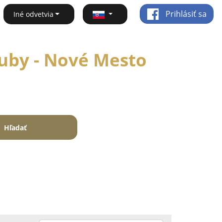
Prihlásiť sa
Iné odvetvia
luby - Nové Mesto
Hľadať