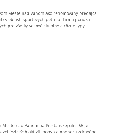
Novom Meste nad Váhom ako renomovaný predajca
eb v oblasti športových potrieb. Firma ponúka
ých pre všetky vekové skupiny a rôzne typy
m Meste nad Váhom na Piešťanskej ulici 55 je
voj fyzických aktivít, pohyb a podporu zdravého