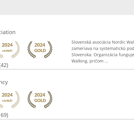
iation
Slovenská asociácia Nordic Wal
zameriava na systematickú po
Slovenska. Organizácia funguje
Walking, pričom ...
(42)
ncy
169)