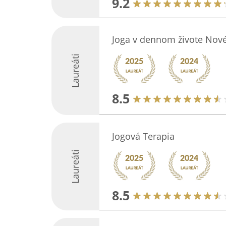
9.2
Joga v dennom živote No
Laureáti
8.5
Jogová Terapia
Laureáti
8.5