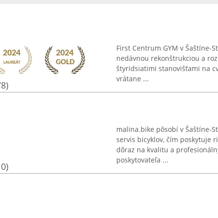
First Centrum GYM v Šaštíne-St
nedávnou rekonštrukciou a roz
štyridsiatimi stanovišťami na c
vrátane ...
78)
malina.bike pôsobí v Šaštíne-S
servis bicyklov, čím poskytuje r
dôraz na kvalitu a profesionáln
poskytovateľa ...
10)