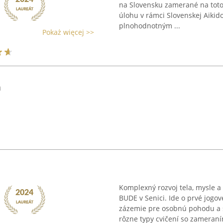
na Slovensku zamerané na tot
úlohu v rámci Slovenskej Aikido
plnohodnotným ...
Pokaż więcej >>
a
Komplexný rozvoj tela, mysle 
BUDE v Senici. Ide o prvé jogov
zázemie pre osobnú pohodu a 
rôzne typy cvičení so zameraním