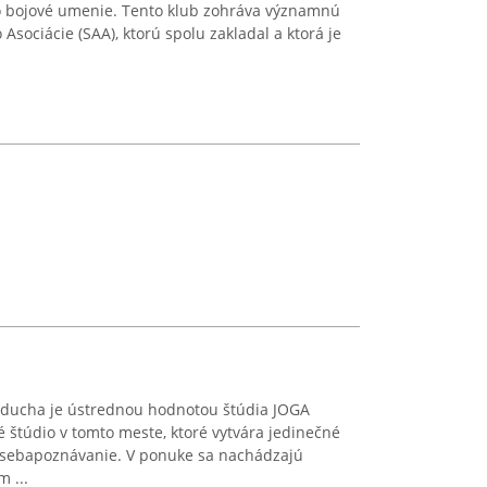
o bojové umenie. Tento klub zohráva významnú
 Asociácie (SAA), ktorú spolu zakladal a ktorá je
a ducha je ústrednou hodnotou štúdia JOGA
é štúdio v tomto meste, ktoré vytvára jedinečné
sebapoznávanie. V ponuke sa nachádzajú
 ...