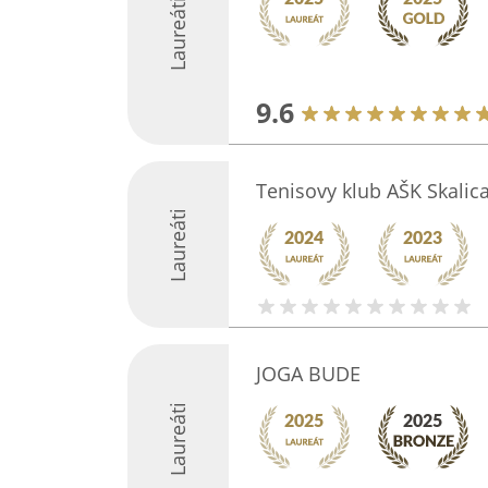
Laureáti
9.6
Tenisovy klub AŠK Skalic
Laureáti
JOGA BUDE
Laureáti