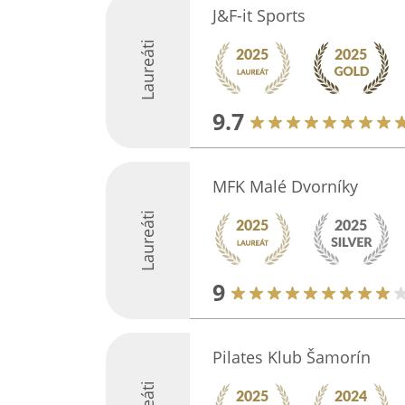
J&F-it Sports
Laureáti
9.7
MFK Malé Dvorníky
Laureáti
9
Pilates Klub Šamorín