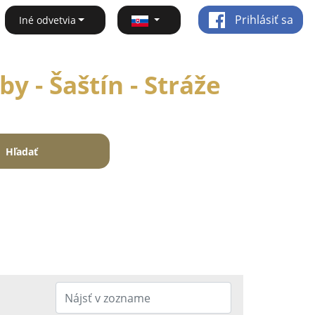
Prihlásiť sa
Iné odvetvia
y - Šaštín - Stráže
Hľadať