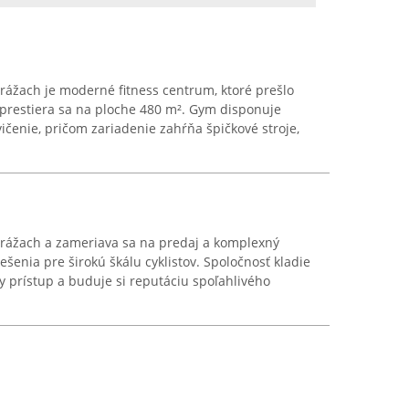
rážach je moderné fitness centrum, ktoré prešlo
prestiera sa na ploche 480 m². Gym disponuje
vičenie, pričom zariadenie zahŕňa špičkové stroje,
trážach a zameriava sa na predaj a komplexný
iešenia pre širokú škálu cyklistov. Spoločnosť kladie
y prístup a buduje si reputáciu spoľahlivého