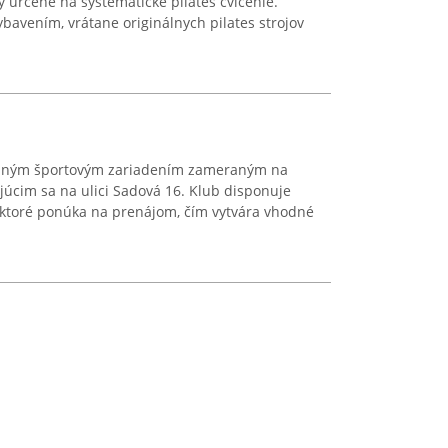
 určené na systematické pilates cvičenie.
bavením, vrátane originálnych pilates strojov
amným športovým zariadením zameraným na
júcim sa na ulici Sadová 16. Klub disponuje
ktoré ponúka na prenájom, čím vytvára vhodné