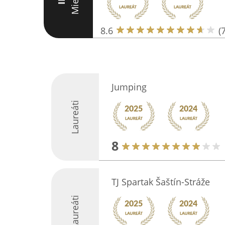
Miesto
III
8.6
(7
Jumping
Laureáti
8
TJ Spartak Šaštín-Stráže
Laureáti