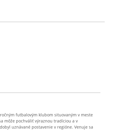
lhoročným futbalovým klubom situovaným v meste
sa môže pochváliť výraznou tradíciou a v
vydobyl uznávané postavenie v regióne. Venuje sa