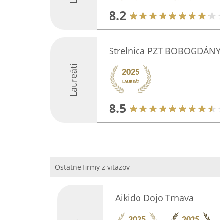
8.2
Strelnica PZT BOBOGDÁNY, 
Laureáti
8.5
Ostatné firmy z viťazov
Aikido Dojo Trnava