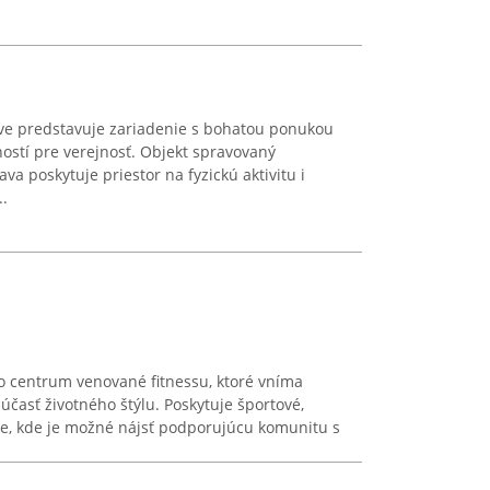
ve predstavuje zariadenie s bohatou ponukou
ostí pre verejnosť. Objekt spravovaný
a poskytuje priestor na fyzickú aktivitu i
.
o centrum venované fitnessu, ktoré vníma
účasť životného štýlu. Poskytuje športové,
ie, kde je možné nájsť podporujúcu komunitu s