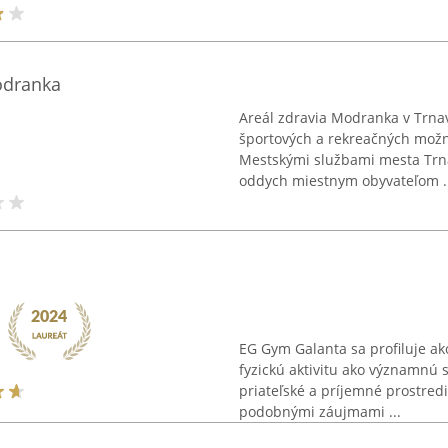
odranka
Areál zdravia Modranka v Trna
športových a rekreačných možn
Mestskými službami mesta Trnav
oddych miestnym obyvateľom ..
EG Gym Galanta sa profiluje ak
fyzickú aktivitu ako významnú s
priateľské a príjemné prostred
podobnými záujmami ...