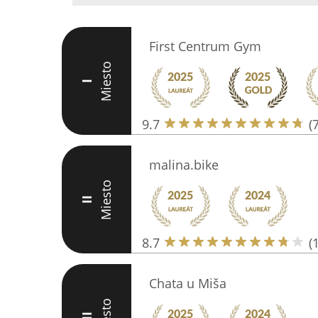
First Centrum Gym
Miesto
I
9.7
(
malina.bike
Miesto
II
8.7
(
Chata u Miša