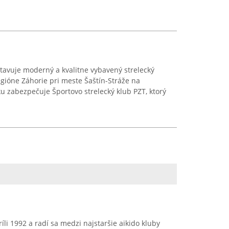
tavuje moderný a kvalitne vybavený strelecký
gióne Záhorie pri meste Šaštín-Stráže na
 zabezpečuje Športovo strelecký klub PZT, ktorý
íli 1992 a radí sa medzi najstaršie aikido kluby