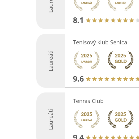
Laureáti
8.1
Tenisový klub Senica
Laureáti
9.6
Tennis Club
Laureáti
9.4