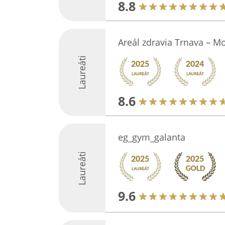
8.8
Areál zdravia Trnava – M
Laureáti
8.6
eg_gym_galanta
Laureáti
9.6