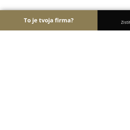
To je tvoja firma?
Zist
Orly Fyzickej Aktivity
Osobní tréneri, Tanečné ško
I Can Sport - Ďuriš Marek
9.8
(39)
Kľačany, Kľačany 55
Zobraziť telefónne číslo