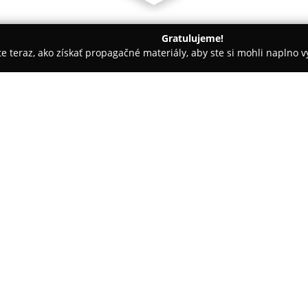
Gratulujeme!
ite teraz, ako získať propagačné materiály, aby ste si mohli naplno 
ly, Tenisové kluby - Hlohovec
I Can Sport - Ďuriš Marek
O spoločnosti:
I Can Sport
sídliaci v Kľačano
rozvoj fyzickej kondície a zdra
poskytovaná klientom, ktorí ma
celkové zdravie. Prevádzka di
sortimentom tréningových príst
tréningový proces.
Centrum
I Can Sport
kladie dôr
tréneri zabezpečujú odborné v