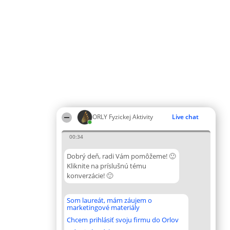
ORLY Fyzickej Aktivity
Live chat
00:34
Dobrý deň, radi Vám pomôžeme! 🙂
Kliknite na príslušnú tému
konverzácie! 🙂
Som laureát, mám záujem o
marketingové materiály
Chcem prihlásiť svoju firmu do Orlov