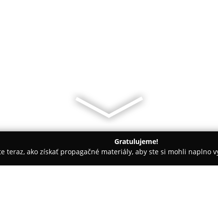
Gratulujeme!
ite teraz, ako získať propagačné materiály, aby ste si mohli naplno 
ly, Tenisové kluby - Horné Saliby
TJ Horne Saliby