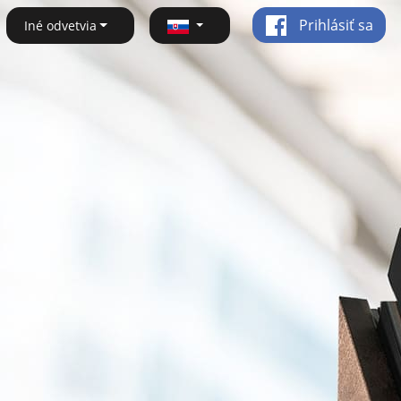
Prihlásiť sa
Iné odvetvia