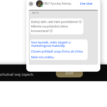
ORLY Fyzickej Aktivity
Live chat
06:15
Dobrý deň, radi Vám pomôžeme! 🙂
Kliknite na príslušnú tému
konverzácie! 🙂
Som laureát, mám záujem o
marketingové materiály
Chcem prihlásiť svoju firmu do Orlov
Mám inú otátku
Zistiť
vychutnať svoj úspech.