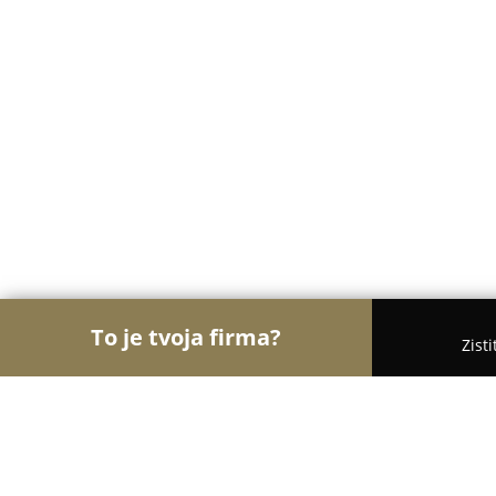
To je tvoja firma?
Zist
Orly Fyzickej Aktivity
Osobní tréneri, Tanečné ško