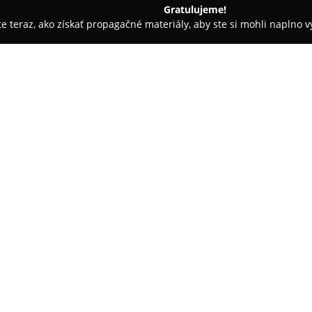
Gratulujeme!
ite teraz, ako získať propagačné materiály, aby ste si mohli naplno 
ly, Tenisové kluby - Spišská Nová Ves
FIT CENTRUM Sylva
O spoločnosti:
FIT CENTRUM Sylva
pôsobí v S
centre Družba na sídlisku Tarča
je známe špecializovaným prís
predovšetkým u ženských klien
tréningov vedených profesioná
certifikovaných tréneriek.
V rámci programov sú zahrnuté
tréningov typu Tabata či Total
jadra a zvýšenie flexibility. Me
Training, kruhové tréningy a i