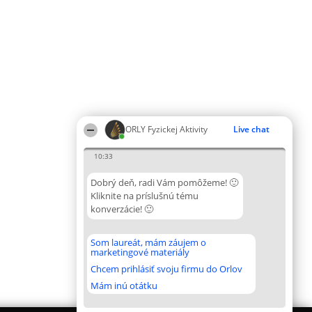
ORLY Fyzickej Aktivity
Live chat
10:33
Dobrý deň, radi Vám pomôžeme! 🙂
Kliknite na príslušnú tému
konverzácie! 🙂
Som laureát, mám záujem o
marketingové materiály
Chcem prihlásiť svoju firmu do Orlov
Mám inú otátku