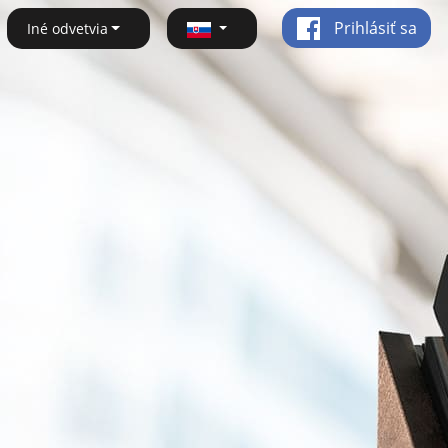
Prihlásiť sa
Iné odvetvia