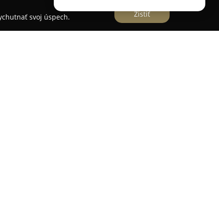
Zistiť
vychutnať svoj úspech.
pišskej Novej Vsi, na Gaštanovej 10 v nákupnom
. Toto zariadenie orientované na fyzickú aktivitu
tupom, pričom mimoriadnu popularitu si získalo
tok a poskytuje pestrý výber skupinových
lnou inštruktorkou Sylvi Porubskou spolu s tímom
 cvičenia ako Jumping, TRX, náročnejšie formy
 Body Work, ako aj Pilates zameraný na spevnenie
dzi ďalšie možnosti patria aj inovatívny AY FLY
ndividuálny tréningový plán prispôsobený na