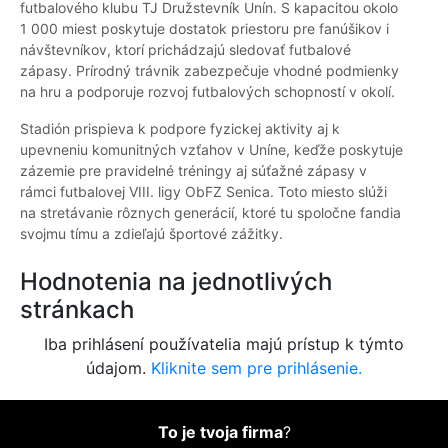
futbalového klubu TJ Družstevník Unín. S kapacitou okolo
1 000 miest poskytuje dostatok priestoru pre fanúšikov i
návštevníkov, ktorí prichádzajú sledovať futbalové
zápasy. Prírodný trávnik zabezpečuje vhodné podmienky
na hru a podporuje rozvoj futbalových schopností v okolí.
Stadión prispieva k podpore fyzickej aktivity aj k
upevneniu komunitných vzťahov v Uníne, keďže poskytuje
zázemie pre pravidelné tréningy aj súťažné zápasy v
rámci futbalovej VIII. ligy ObFZ Senica. Toto miesto slúži
na stretávanie rôznych generácií, ktoré tu spoločne fandia
svojmu tímu a zdieľajú športové zážitky.
Hodnotenia na jednotlivých
stránkach
Iba prihlásení používatelia majú prístup k týmto
údajom.
Kliknite sem pre prihlásenie.
To je tvoja firma
?