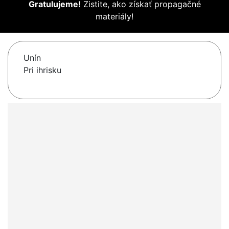
Gratulujeme!
Zistite, ako získať propagačné
materiály!
Unín
Pri ihrisku