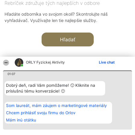
Rebríček združuje tých najlepších v odbore
Hľadáte odborníka vo svojom okolí? Skontrolujte náš
vyhľadávač. Využívajte len tie najlepšie služby.
Hľadať
ORLY Fyzickej Aktivity
Live chat
01:07
Organizátor hodnotenia
Hodnotenie
Kontakt
Dobrý deň, radi Vám pomôžeme! 🙂 Kliknite na
Bright Side Solutions sp. z o.
Laureáti
Kontakt
príslušnú tému konverzácie! 🙂
o. sp. k.
Lista
ul. Ruska 22
wszystkich
Wrocław 50-079
Laureatów
Som laureát, mám záujem o marketingové materiály
KRS 0000749100 | Regon
Podmienky
381313360 | NIP 8943132676
Obchodné
Chcem prihlásiť svoju firmu do Orlov
+48 508 492 400
podmienky
Mám inú otátku
Zásady
ochrany
osobných
údajov