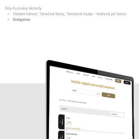
Orly Fyzickej Aktivity
Osobní tréneri, Tanečné školy, Tenisové kluby - Kráľová pri Senci
Endgame