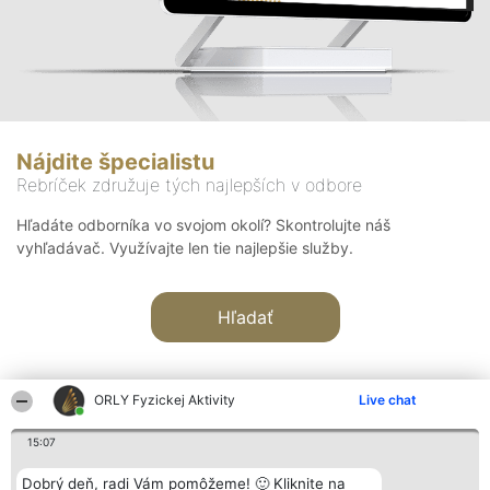
Nájdite špecialistu
Rebríček združuje tých najlepších v odbore
Hľadáte odborníka vo svojom okolí? Skontrolujte náš
vyhľadávač. Využívajte len tie najlepšie služby.
Hľadať
ORLY Fyzickej Aktivity
Live chat
15:07
Organizátor hodnotenia
Hodnotenie
Kontakt
Dobrý deň, radi Vám pomôžeme! 🙂 Kliknite na