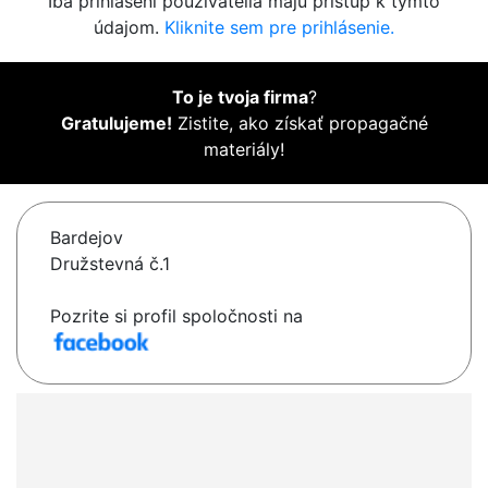
Iba prihlásení používatelia majú prístup k týmto
údajom.
Kliknite sem pre prihlásenie.
To je tvoja firma
?
Gratulujeme!
Zistite, ako získať propagačné
materiály!
Bardejov
Družstevná č.1
Pozrite si profil spoločnosti na