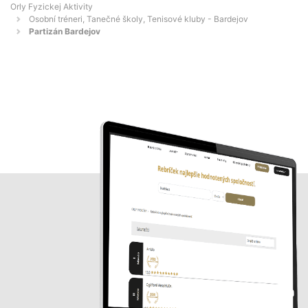
Orly Fyzickej Aktivity
Osobní tréneri, Tanečné školy, Tenisové kluby - Bardejov
Partizán Bardejov