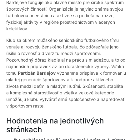
Bardejove funguje ako hlavné miesto pre široké spektrum
športových činností. Organizácia je najviac známa svojou
futbalovou orientáciou a aktívne sa podieľa na rozvoji
fyzickej aktivity v regióne prostredníctvom viacerých
kolektívov.
Klub sa okrem mužského seniorského futbalového tímu
venuje aj rozvoju ženského futbalu, čo zdôrazňuje jeho
úsilie o rovnosť a diverzitu medzi športovcami.
Pozoruhodný dôraz kladie aj na prácu s mládežou, a to od
najmenších prípraviek až po dorastenecké výbery. Vďaka
tomu
Partizán Bardejov
významne prispieva k formovaniu
mladej generácie športovcov a k podpore aktívneho
života medzi deťmi a mladými ľuďmi. Skúsenosti, stabilita
a komplexná starostlivosť o všetky vekové kategórie
umožňujú klubu vytvárať silné spoločenstvo a napredovať
v športovom raste.
Hodnotenia na jednotlivých
stránkach