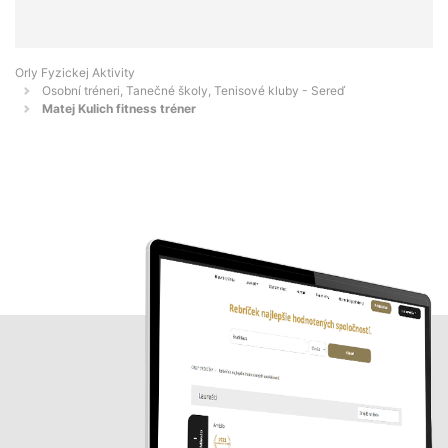
Orly Fyzickej Aktivity
Osobní tréneri, Tanečné školy, Tenisové kluby - Sereď
Matej Kulich fitness tréner