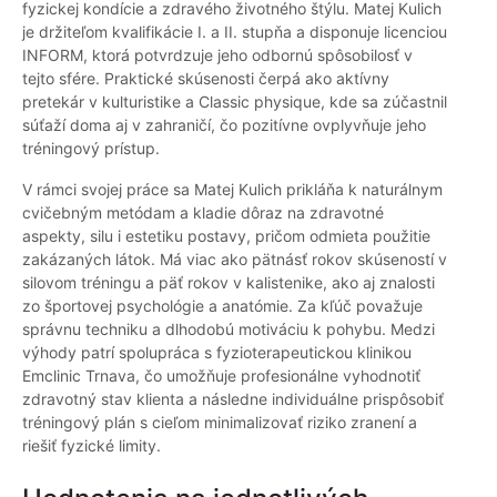
fyzickej kondície a zdravého životného štýlu. Matej Kulich
je držiteľom kvalifikácie I. a II. stupňa a disponuje licenciou
INFORM, ktorá potvrdzuje jeho odbornú spôsobilosť v
tejto sfére. Praktické skúsenosti čerpá ako aktívny
pretekár v kulturistike a Classic physique, kde sa zúčastnil
súťaží doma aj v zahraničí, čo pozitívne ovplyvňuje jeho
tréningový prístup.
V rámci svojej práce sa Matej Kulich prikláňa k naturálnym
cvičebným metódam a kladie dôraz na zdravotné
aspekty, silu i estetiku postavy, pričom odmieta použitie
zakázaných látok. Má viac ako pätnásť rokov skúseností v
silovom tréningu a päť rokov v kalistenike, ako aj znalosti
zo športovej psychológie a anatómie. Za kľúč považuje
správnu techniku a dlhodobú motiváciu k pohybu. Medzi
výhody patrí spolupráca s fyzioterapeutickou klinikou
Emclinic Trnava, čo umožňuje profesionálne vyhodnotiť
zdravotný stav klienta a následne individuálne prispôsobiť
tréningový plán s cieľom minimalizovať riziko zranení a
riešiť fyzické limity.