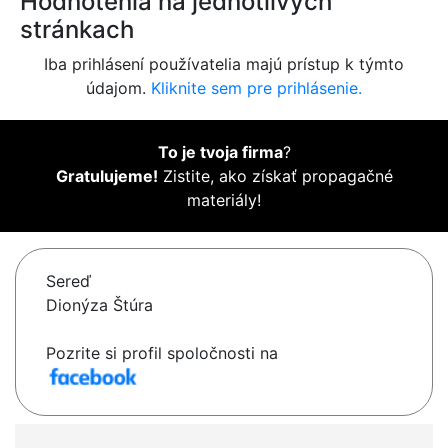
Hodnotenia na jednotlivých
stránkach
Iba prihlásení používatelia majú prístup k týmto
údajom.
Kliknite sem pre prihlásenie.
To je tvoja firma
?
Gratulujeme!
Zistite, ako získať propagačné
materiály!
Sereď
Dionýza Štúra
Pozrite si profil spoločnosti na