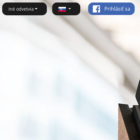
Prihlásiť sa
Iné odvetvia