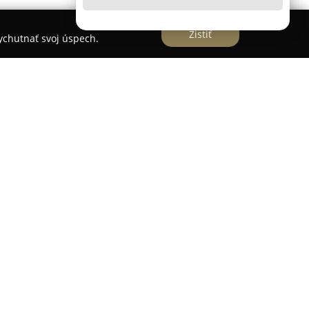
Zistiť
vychutnať svoj úspech.
nachádzajúce sa pri Račianskom mýte, predstavuje
adanie inšpirácie v živote. V jeho priestoroch sa
aktivity, pripravované najmä pre relax a podporu
die dôraz najmä na jogu, pričom poskytuje
níkov aj pokročilých. Okrem jogy sú súčasťou
né na relaxačné a terapeutické účinky, ako
ra, v ktorej sa v
Zen Flow
kladie dôraz na
rispieva k pocitu prijatia a podpory u každého