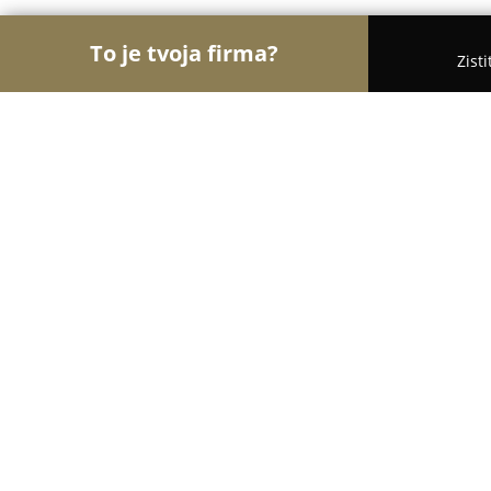
To je tvoja firma?
Zist
Orly Fyzickej Aktivity
Osobní tréneri, Tanečné ško
Zen Flow
9.6
(31)
Bratislava, Račianske mýto 10990/1C
Zobraziť telefónne číslo