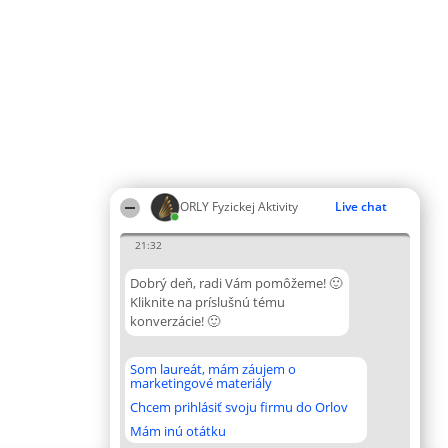
ORLY Fyzickej Aktivity
Live chat
21:32
Dobrý deň, radi Vám pomôžeme! 🙂
Kliknite na príslušnú tému
konverzácie! 🙂
Som laureát, mám záujem o
marketingové materiály
Chcem prihlásiť svoju firmu do Orlov
Mám inú otátku