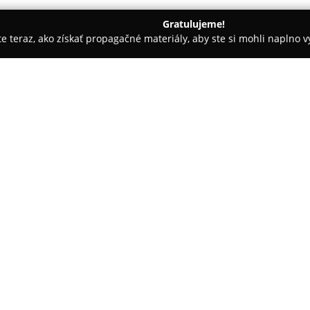
Gratulujeme!
ite teraz, ako získať propagačné materiály, aby ste si mohli naplno 
ly, Tenisové kluby - Bratislava
Zen Flow
O spoločnosti:
Zen Flow
Studio v Bratislave, 
miesto určené na relaxáciu a hľ
ponúkajú rôzne formy fyzickej 
vnútornej harmónie. Štúdio kla
vyučovanie vhodné pre začiatoč
ponuky aj iné programy zamera
napríklad hudobné workshopy.
Oceňovaná je špecifická atmosfé
pohostinnosť a otvorenosť, čo p