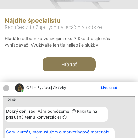
Nájdite špecialistu
Rebríček združuje tých najlepších v odbore
Hľadáte odborníka vo svojom okolí? Skontrolujte náš
vyhľadávač. Využívajte len tie najlepšie služby.
Hľadať
ORLY Fyzickej Aktivity
Live chat
01:06
Organizátor hodnotenia
Hodnotenie
Kontakt
Dobrý deň, radi Vám pomôžeme! 🙂 Kliknite na
Bright Side Solutions sp. z o.
Laureáti
Kontakt
príslušnú tému konverzácie! 🙂
o. sp. k.
Lista
ul. Ruska 22
wszystkich
Wrocław 50-079
Laureatów
Som laureát, mám záujem o marketingové materiály
KRS 0000749100 | Regon
Podmienky
381313360 | NIP 8943132676
Obchodné