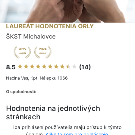
LAUREÁT HODNOTENIA ORLY
ŠKST Michalovce
8.5
(14)
Nacina Ves, Kpt. Nálepku 1066
O spoločnosti:
Hodnotenia na jednotlivých
stránkach
Iba prihlásení používatelia majú prístup k týmto
údajom.
Kliknite sem pre prihlásenie.