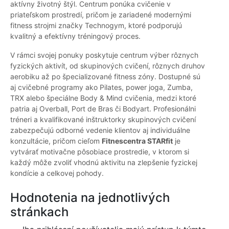
aktívny životný štýl. Centrum ponúka cvičenie v
priateľskom prostredí, pričom je zariadené modernými
fitness strojmi značky Technogym, ktoré podporujú
kvalitný a efektívny tréningový proces.
V rámci svojej ponuky poskytuje centrum výber rôznych
fyzických aktivít, od skupinových cvičení, rôznych druhov
aerobiku až po špecializované fitness zóny. Dostupné sú
aj cvičebné programy ako Pilates, power joga, Zumba,
TRX alebo špeciálne Body & Mind cvičenia, medzi ktoré
patria aj Overball, Port de Bras či Bodyart. Profesionálni
tréneri a kvalifikované inštruktorky skupinových cvičení
zabezpečujú odborné vedenie klientov aj individuálne
konzultácie, pričom cieľom
Fitnescentra STARfit
je
vytvárať motivačne pôsobiace prostredie, v ktorom si
každý môže zvoliť vhodnú aktivitu na zlepšenie fyzickej
kondície a celkovej pohody.
Hodnotenia na jednotlivých
stránkach