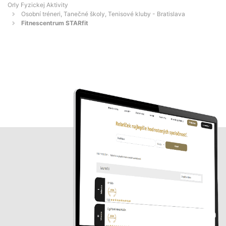
Orly Fyzickej Aktivity
Osobní tréneri, Tanečné školy, Tenisové kluby - Bratislava
Fitnescentrum STARfit