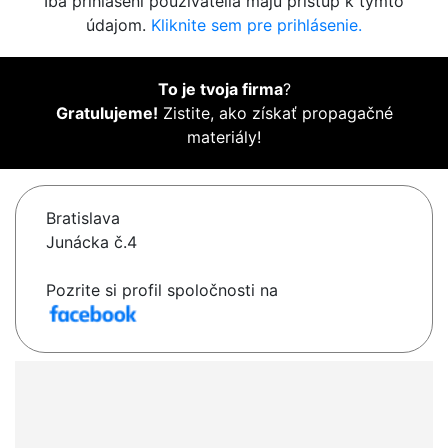
Iba prihlásení používatelia majú prístup k týmto
údajom.
Kliknite sem pre prihlásenie.
To je tvoja firma
?
Gratulujeme!
Zistite, ako získať propagačné
materiály!
Bratislava
Junácka č.4
Pozrite si profil spoločnosti na