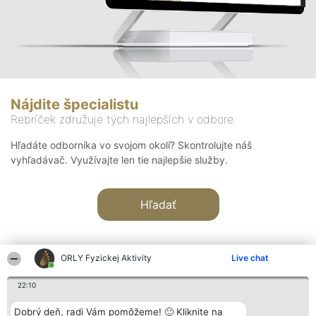
Nájdite špecialistu
Rebríček združuje tých najlepších v odbore
Hľadáte odborníka vo svojom okolí? Skontrolujte náš
vyhľadávač. Využívajte len tie najlepšie služby.
Hľadať
ORLY Fyzickej Aktivity
Live chat
22:10
Organizátor hodnotenia
Hodnotenie
Kontakt
Dobrý deň, radi Vám pomôžeme! 🙂 Kliknite na