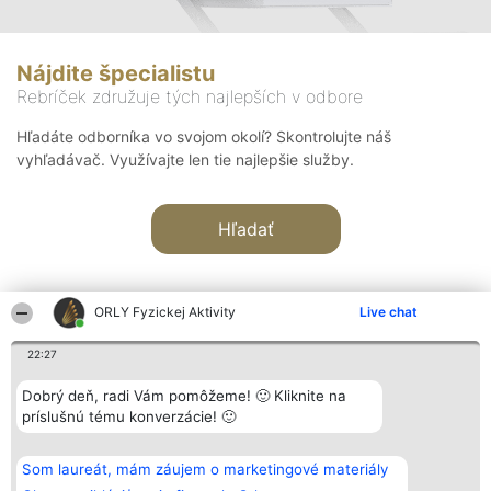
Nájdite špecialistu
Rebríček združuje tých najlepších v odbore
Hľadáte odborníka vo svojom okolí? Skontrolujte náš
vyhľadávač. Využívajte len tie najlepšie služby.
Hľadať
ORLY Fyzickej Aktivity
Live chat
22:27
Organizátor hodnotenia
Hodnotenie
Kontakt
Dobrý deň, radi Vám pomôžeme! 🙂 Kliknite na
Bright Side Solutions sp. z o.
Laureáti
Kontakt
príslušnú tému konverzácie! 🙂
o. sp. k.
Lista
ul. Ruska 22
wszystkich
Wrocław 50-079
Laureatów
Som laureát, mám záujem o marketingové materiály
KRS 0000749100 | Regon
Podmienky
381313360 | NIP 8943132676
Obchodné