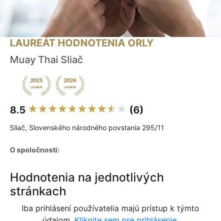
LAUREÁT HODNOTENIA ORLY
Muay Thai Sliač
8.5
(6)
Sliač, Slovenského národného povstania 295/11
O spoločnosti:
Hodnotenia na jednotlivých
stránkach
Iba prihlásení používatelia majú prístup k týmto
údajom.
Kliknite sem pre prihlásenie.