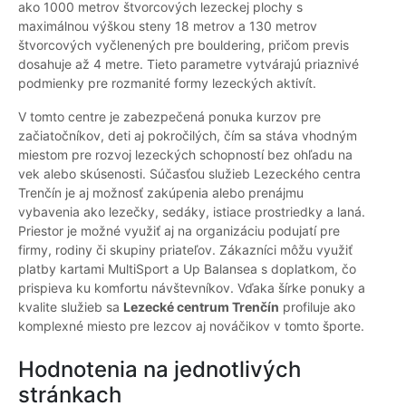
ako 1000 metrov štvorcových lezeckej plochy s
maximálnou výškou steny 18 metrov a 130 metrov
štvorcových vyčlenených pre bouldering, pričom previs
dosahuje až 4 metre. Tieto parametre vytvárajú priaznivé
podmienky pre rozmanité formy lezeckých aktivít.
V tomto centre je zabezpečená ponuka kurzov pre
začiatočníkov, deti aj pokročilých, čím sa stáva vhodným
miestom pre rozvoj lezeckých schopností bez ohľadu na
vek alebo skúsenosti. Súčasťou služieb Lezeckého centra
Trenčín je aj možnosť zakúpenia alebo prenájmu
vybavenia ako lezečky, sedáky, istiace prostriedky a laná.
Priestor je možné využiť aj na organizáciu podujatí pre
firmy, rodiny či skupiny priateľov. Zákazníci môžu využiť
platby kartami MultiSport a Up Balansea s doplatkom, čo
prispieva ku komfortu návštevníkov. Vďaka šírke ponuky a
kvalite služieb sa
Lezecké centrum Trenčín
profiluje ako
komplexné miesto pre lezcov aj nováčikov v tomto športe.
Hodnotenia na jednotlivých
stránkach