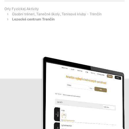
Orly Fyzickej Aktivity
Osobní tréneri, Tanečné školy, Tenisové kluby - Trenčín
Lezecké centrum Trenčín