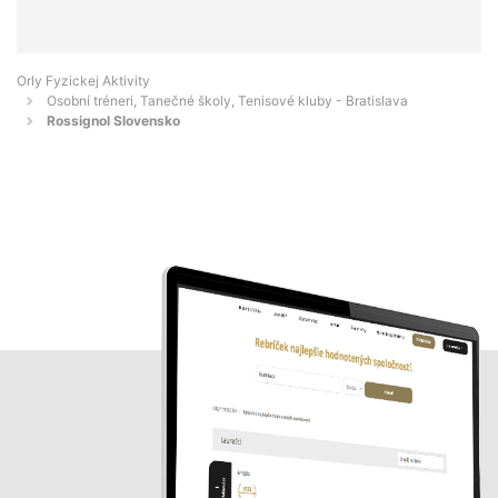
Orly Fyzickej Aktivity
Osobní tréneri, Tanečné školy, Tenisové kluby - Bratislava
Rossignol Slovensko