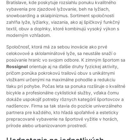
Bratislave, kde poskytuje rozsiahlu ponuku kvalitného
vybavenia pre zjazdové lyžovanie, beh na lyžiach,
snowboarding a skialpinizmus. Sortiment spoločnosti
zahŕňa lyže, lyžiarky, viazania, ako aj špičkový funkčný
textil, obuv a doplnky, ktoré kombinujú vysoký výkon s
moderným vzhľadom.
Spoločnosť, ktorá má za sebou inovácie ako prvé
celokovové a sklolaminátové lyže, sa neustále snaží o
posúvanie hraníc vo svojom odbore. K zimným športom sa
Rossignol
orientuje aj na ďalšie druhy fyzickej aktivity,
pričom ponúka pokrokovú trailovú obuv s unikátnymi
vložkami určenými na maximálne pohodlie a redukciu
tlaku pri pohybe. Počas leta sa ponuka rozširuje o kvalitné
bicykle a profesionálne cyklistické služby, vďaka čomu
dokáže uspokojiť potreby rôznych kategórií športovcov a
nadšencov. Firma sa tak stavia do pozície univerzálneho
partnera pre každého, kto hľadá spoľahlivé a esteticky
prepracované vybavenie na športové vyžitie v horách,
prírode alebo urbanizovanom prostredí.