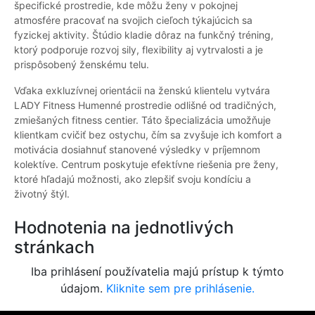
špecifické prostredie, kde môžu ženy v pokojnej
atmosfére pracovať na svojich cieľoch týkajúcich sa
fyzickej aktivity. Štúdio kladie dôraz na funkčný tréning,
ktorý podporuje rozvoj sily, flexibility aj vytrvalosti a je
prispôsobený ženskému telu.
Vďaka exkluzívnej orientácii na ženskú klientelu vytvára
LADY Fitness Humenné prostredie odlišné od tradičných,
zmiešaných fitness centier. Táto špecializácia umožňuje
klientkam cvičiť bez ostychu, čím sa zvyšuje ich komfort a
motivácia dosiahnuť stanovené výsledky v príjemnom
kolektíve. Centrum poskytuje efektívne riešenia pre ženy,
ktoré hľadajú možnosti, ako zlepšiť svoju kondíciu a
životný štýl.
Hodnotenia na jednotlivých
stránkach
Iba prihlásení používatelia majú prístup k týmto
údajom.
Kliknite sem pre prihlásenie.