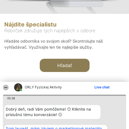
Nájdite špecialistu
Rebríček združuje tých najlepších v odbore
Hľadáte odborníka vo svojom okolí? Skontrolujte náš
vyhľadávač. Využívajte len tie najlepšie služby.
Hľadať
ORLY Fyzickej Aktivity
Live chat
05:38
Organizátor hodnotenia
Hodnotenie
Kontakt
Dobrý deň, radi Vám pomôžeme! 🙂 Kliknite na
Bright Side Solutions sp. z o.
Laureáti
Kontakt
príslušnú tému konverzácie! 🙂
o. sp. k.
Lista
ul. Ruska 22
wszystkich
Wrocław 50-079
Laureatów
Som laureát, mám záujem o marketingové materiály