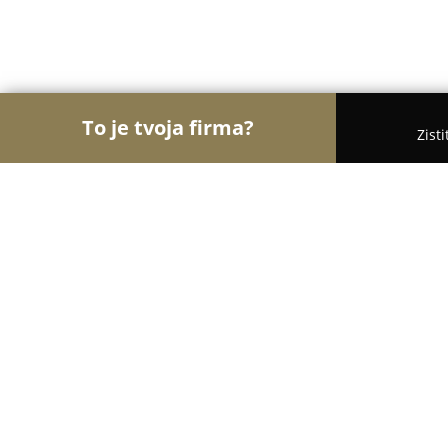
To je tvoja firma?
Zist
Orly Fyzickej Aktivity
Osobní tréneri, Tanečné šk
Krytá plaváreň
8.8
(274)