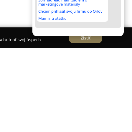
Som laureát, mám záujem o
marketingové materiály
Chcem prihlásiť svoju firmu do Orlov
Mám inú otátku
Zistiť
vychutnať svoj úspech.
eckej ulici sa nachádza
Krytá plaváreň
, ktorá je
ou komunitného života mesta. Tento objekt
 oddych aj regeneráciu a prešiel významnou
ťdesiatych rokov, po ktorej bol opäť otvorený v
ozšírené služby.