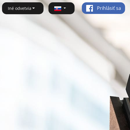
Prihlásiť sa
Iné odvetvia