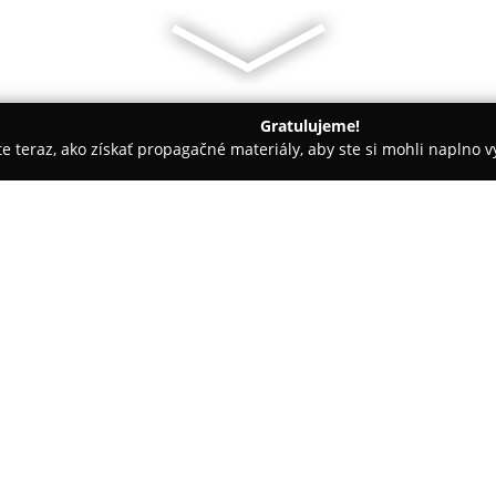
Gratulujeme!
ite teraz, ako získať propagačné materiály, aby ste si mohli naplno 
oly, Tenisové kluby - Nové Zámky 2
Krytá plaváreň
O spoločnosti:
V centre Nových Zámkov na Tur
už od roku 1964 pevnou súčasť
poskytuje možnosti na aktívny
rekonštrukciou na začiatku devä
roku 1996 a ponúka moderné, r