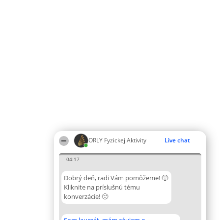
ORLY Fyzickej Aktivity
Live chat
04:17
Dobrý deň, radi Vám pomôžeme! 🙂
Kliknite na príslušnú tému
konverzácie! 🙂