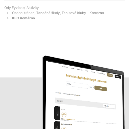
Orly Fyzickej Aktivity
Osobní tréneri, Tanečné školy, Tenisové kluby - Komárno
KFC Komárno