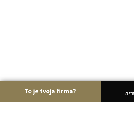
To je tvoja firma?
Zist
Orly Fyzickej Aktivity
Osobní tréneri, Tanečné ško