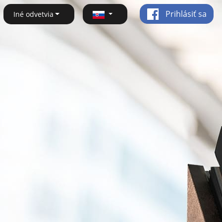
Prihlásiť sa
Iné odvetvia