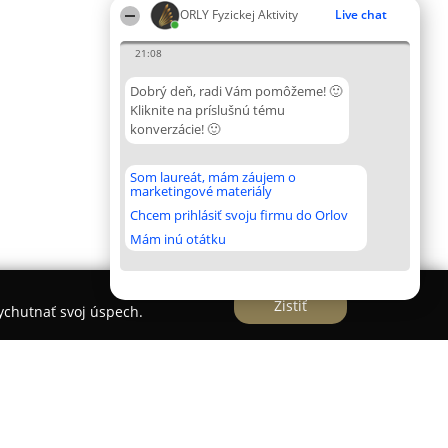
ORLY Fyzickej Aktivity
Live chat
21:08
Dobrý deň, radi Vám pomôžeme! 🙂
Kliknite na príslušnú tému
konverzácie! 🙂
Som laureát, mám záujem o
marketingové materiály
Chcem prihlásiť svoju firmu do Orlov
Mám inú otátku
Zistiť
vychutnať svoj úspech.