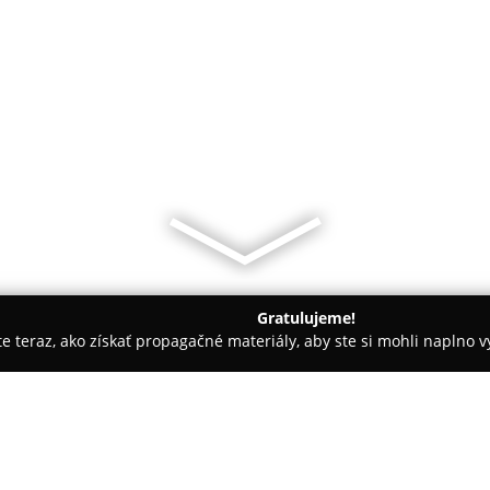
Gratulujeme!
ite teraz, ako získať propagačné materiály, aby ste si mohli naplno 
ly, Tenisové kluby - Seňa
Kechnec Football Field