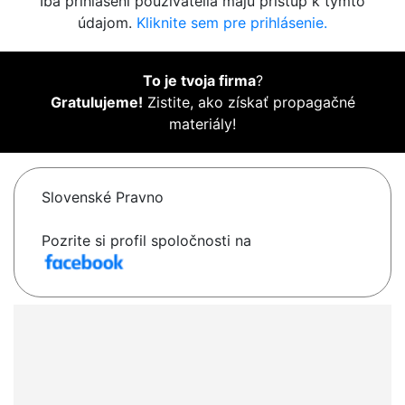
Iba prihlásení používatelia majú prístup k týmto
údajom.
Kliknite sem pre prihlásenie.
To je tvoja firma
?
Gratulujeme!
Zistite, ako získať propagačné
materiály!
Slovenské Pravno
Pozrite si profil spoločnosti na