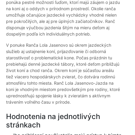
ponúka pestré možnosti ľuďom, ktorí majú záujem o jazdu
na koni aj o oddych v prírodnom prostredí. Okolie ranča
umožňuje očarujúce jazdecké vychádzky vhodné nielen
pre pokročilých, ale aj pre úplných začiatočníkov. Ranč
disponuje výučbou jazdenia šitým na mieru deťom aj
dospelým podľa ich individuálnych potrieb.
V ponuke Ranča Lola Jasenovo sú okrem jazdeckých
služieb aj ustajnenie koní, prijazďovanie či odborná
starostlivosť o problematické kone. Počas prázdnin tu
prebiehajú denné jazdecké tábory, ktoré deťom približujú
život koní a chod ranča. Okrem koní je súčasťou areálu
tiež viacero hospodárskych zvierat, čo dotvára rodinnú
atmosféru tohto miesta. Ranč Lola Jasenovo-Jazda na
koni je vhodným miestom predovšetkým pre rodiny, ktoré
uprednostňujú spojenie lásky k zvieratám s aktívnym
trávením voľného času v prírode.
Hodnotenia na jednotlivých
stránkach