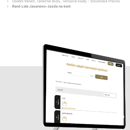
Osobní tréneri, Tanečné školy, Tenisové kluby - Slovenské Pravno
Ranč Lola Jasenovo-Jazda na koni