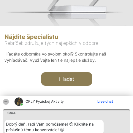
Nájdite špecialistu
Rebríček združuje tých najlepších v odbore
Hľadáte odborníka vo svojom okolí? Skontrolujte náš
vyhľadávač. Využívajte len tie najlepšie služby.
Hľadať
ORLY Fyzickej Aktivity
Live chat
03:44
Organizátor hodnotenia
Hodnotenie
Kontakt
Dobrý deň, radi Vám pomôžeme! 🙂 Kliknite na
Bright Side Solutions sp. z o.
Laureáti
Kontakt
príslušnú tému konverzácie! 🙂
o. sp. k.
Lista