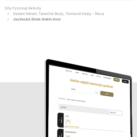
Orly Fyzickej Aktivity
Osobní tréneri, Tanečné školy, Tenisové kluby - Reca
Jazdecká škola Ankin dvor