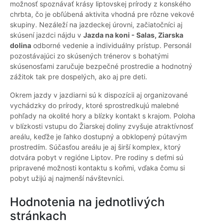
možnosť spoznávať krásy liptovskej prírody z konského
chrbta, čo je obľúbená aktivita vhodná pre rôzne vekové
skupiny. Nezáleží na jazdeckej úrovni, začiatočníci aj
skúsení jazdci nájdu v
Jazda na koni - Salas, Ziarska
dolina
odborné vedenie a individuálny prístup. Personál
pozostávajúci zo skúsených trénerov s bohatými
skúsenosťami zaručuje bezpečné prostredie a hodnotný
zážitok tak pre dospelých, ako aj pre deti.
Okrem jazdy v jazdiarni sú k dispozícii aj organizované
vychádzky do prírody, ktoré sprostredkujú malebné
pohľady na okolité hory a blízky kontakt s krajom. Poloha
v blízkosti vstupu do Žiarskej doliny zvyšuje atraktívnosť
areálu, keďže je ľahko dostupný a obklopený pútavým
prostredím. Súčasťou areálu je aj širší komplex, ktorý
dotvára pobyt v regióne Liptov. Pre rodiny s deťmi sú
pripravené možnosti kontaktu s koňmi, vďaka čomu si
pobyt užijú aj najmenší návštevníci.
Hodnotenia na jednotlivých
stránkach