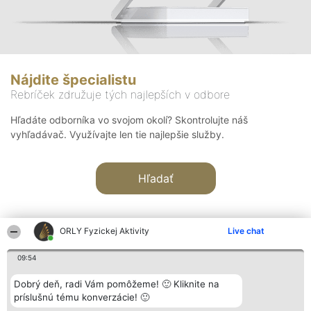
Nájdite špecialistu
Rebríček združuje tých najlepších v odbore
Hľadáte odborníka vo svojom okolí? Skontrolujte náš
vyhľadávač. Využívajte len tie najlepšie služby.
Hľadať
ORLY Fyzickej Aktivity
Live chat
09:54
Organizátor hodnotenia
Hodnotenie
Kontakt
Dobrý deň, radi Vám pomôžeme! 🙂 Kliknite na
Bright Side Solutions sp. z o.
Laureáti
Kontakt
príslušnú tému konverzácie! 🙂
o. sp. k.
Lista