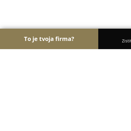
To je tvoja firma?
Zist
Orly Fyzickej Aktivity
Osobní tréneri, Tanečné ško
Janette Husarova Tennis Academy
8.6
(27)