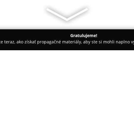
Gratulujeme!
ite teraz, ako získať propagačné materiály, aby ste si mohli naplno 
ly, Tenisové kluby - Bratislava
Janette Husarova Tennis Acad
O spoločnosti:
Janette Husarova Tennis Aca
rokov a je známa ako významné
podporu aktívneho životného š
Patronka na Lovinského 4653/4
programy určené deťom, dospe