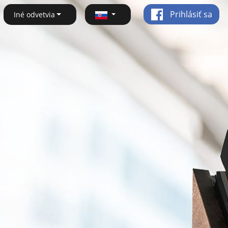
Prihlásiť sa
Iné odvetvia