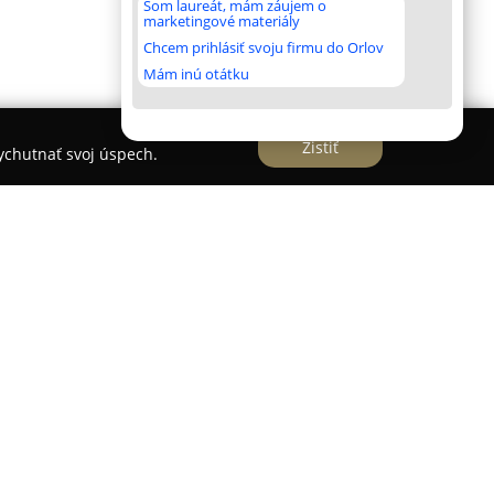
Som laureát, mám záujem o
marketingové materiály
Chcem prihlásiť svoju firmu do Orlov
Mám inú otátku
Zistiť
vychutnať svoj úspech.
emy
demy
pôsobí v Bratislave už viac ako dvanásť
 centrum pre rozvoj tenisových talentov a
týlu. Svoje zázemie má v Športovom areáli
3, kde zabezpečuje rozmanité tréningové
lým aj profesionálnym športovcom. Výraznou