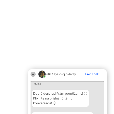
ORLY Fyzickej Aktivity
Live chat
03:54
Dobrý deň, radi Vám pomôžeme! 🙂
Kliknite na príslušnú tému
konverzácie! 🙂