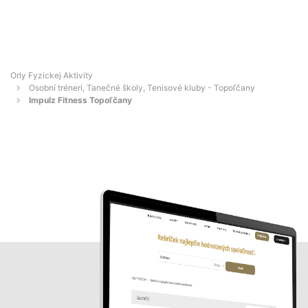
Orly Fyzickej Aktivity
Osobní tréneri, Tanečné školy, Tenisové kluby - Topoľčany
Impulz Fitness Topoľčany