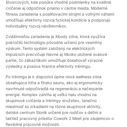
štvorcových, kde ponúka vhodné podmienky na kvalitné
cvičenie aj odpočinok priamo v centre mesta. Moderné
fitness zariadenia s posilňovacími strojmi a voľnými váhami
umožňujú efektívny rozvoj fyzickej kondície a podporujú
individuálny rozvoj návštevníkov.
Zvláštnosťou zariadenia je Xbody zóna, ktorá využíva
pokročilú technológiu pôvodne určenú pre vesmírny
výskum. Tento systém založený na elektrických
impulzoch precvičuje hlavné aj hlboko uložené svalové
partie, čo zákazníkom umožňuje dosahovať výrazné
výsledky a posúva hranice efektivity tréningu.
Po tréningu je k dispozícii úplne nová wellness zóna
obsahujúca infra a fínsku saunu, ako aj ergonomicky
navrhnuté odpočívadlá na regeneráciu a načerpanie
energie. Komplex zahŕňa aj veľkú halu vhodnú na
skupinové cvičenia a tréningy družstiev, tanečnú
miestnosť so zrkadlami na rôzne skupinové aktivity,
detské centrum Sloník určené pre rodičov s deťmi a
taktiež pracovný priestor Cowork 2 Meet pre záujemcov o
flexibilné pracovné možnosti.