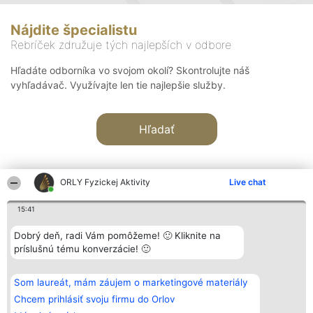
Nájdite špecialistu
Rebríček združuje tých najlepších v odbore
Hľadáte odborníka vo svojom okolí? Skontrolujte náš
vyhľadávač. Využívajte len tie najlepšie služby.
Hľadať
ORLY Fyzickej Aktivity
Live chat
15:41
Organizátor hodnotenia
Hodnotenie
Kontakt
Dobrý deň, radi Vám pomôžeme! 🙂 Kliknite na
Bright Side Solutions sp. z o.
Laureáti
Kontakt
príslušnú tému konverzácie! 🙂
o. sp. k.
Lista
ul. Ruska 22
wszystkich
Wrocław 50-079
Laureatów
Som laureát, mám záujem o marketingové materiály
KRS 0000749100 | Regon
Podmienky
381313360 | NIP 8943132676
Obchodné
Chcem prihlásiť svoju firmu do Orlov
+48 508 492 400
podmienky