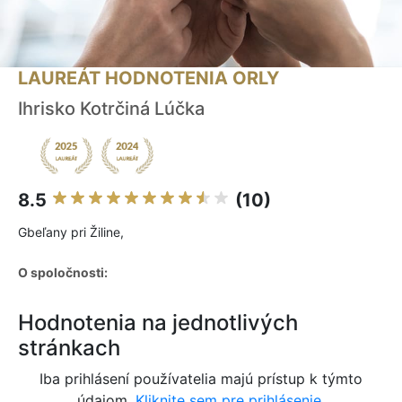
LAUREÁT HODNOTENIA ORLY
Ihrisko Kotrčiná Lúčka
8.5
(10)
Gbeľany pri Žiline,
O spoločnosti:
Hodnotenia na jednotlivých
stránkach
Iba prihlásení používatelia majú prístup k týmto
údajom.
Kliknite sem pre prihlásenie.