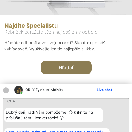
Nájdite špecialistu
Rebríček združuje tých najlepších v odbore
Hľadáte odborníka vo svojom okolí? Skontrolujte náš
vyhľadávač. Využívajte len tie najlepšie služby.
Hľadať
ORLY Fyzickej Aktivity
Live chat
03:02
Organizátor hodnotenia
Hodnotenie
Kontakt
Dobrý deň, radi Vám pomôžeme! 🙂 Kliknite na
Bright Side Solutions sp. z o.
Laureáti
Kontakt
príslušnú tému konverzácie! 🙂
o. sp. k.
Lista
ul. Ruska 22
wszystkich
Wrocław 50-079
Laureatów