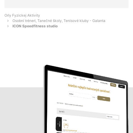
Orly Fyzickej Aktivity
Osobní tréneri, Tanečné školy, Tenisové kluby - Galanta
ICON Speedfitness studio