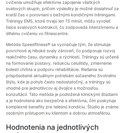
cvičenia umožňuje efektívne zapojenie všetkých
svalových skupín, pričom výsledky je možné dosiahnuť za
kratší čas v porovnaní s bežnými kondičnými tréningami.
Tréningy EMS, ktoré trvajú len 15 minút, môžu vyvolať
tisíce svalových kontrakcií, čo zodpovedá intenzívnemu a
dlhému cvičeniu vo fitnescentre.
Metóda Speedfitness® sa vyznačuje tým, že stimuluje
povrchové aj hlboké svaly zároveň, čo podporuje rozvoj
reakčného času, dynamiky a rýchlosti. Tréningy sú určené
na formovanie postavy, redukciu celulitídy, zmiernenie
bolestí chrbta a podporu rehabilitácie. Riešenia sú
prispôsobené aktuálnym potrebám súčasného životného
štýlu, kde je pohyb často nedostatočný, a tréningy sú
vhodné pre jednotlivcov aj dvojice s možnosťou
konzultácií. Táto metóda je podložená klinickými štúdiami
a je hodnotená ako bezpečná a efektívna, čím poskytuje
komplexné benefity pre telesnú kondíciu. Štúdio je známe
osobným prístupom ku klientom a dobrou atmosférou.
Hodnotenia na jednotlivých