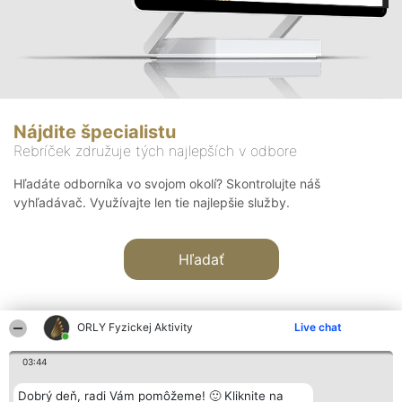
Nájdite špecialistu
Rebríček združuje tých najlepších v odbore
Hľadáte odborníka vo svojom okolí? Skontrolujte náš
vyhľadávač. Využívajte len tie najlepšie služby.
Hľadať
ORLY Fyzickej Aktivity
Live chat
03:44
Organizátor hodnotenia
Hodnotenie
Kontakt
Dobrý deň, radi Vám pomôžeme! 🙂 Kliknite na