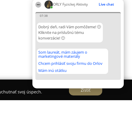
ORLY Fyzickej Aktivity
Live chat
07:38
Dobrý deň, radi Vám pomôžeme! 🙂
Kliknite na príslušnú tému
konverzácie! 🙂
Som laureát, mám záujem o
marketingové materiály
Chcem prihlásiť svoju firmu do Orlov
Mám inú otátku
Zistiť
vychutnať svoj úspech.