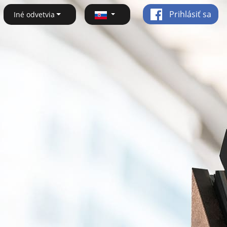
Prihlásiť sa
Iné odvetvia