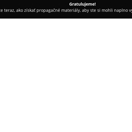
Gratulujeme!
ite teraz, ako získať propagačné materiály, aby ste si mohli naplno 
ly, Tenisové kluby - Senica
HC Dukla Senica
O spoločnosti:
Hokejový klub
HC Dukla Senica
súčasť športového diania v Senic
zohrával kľúčovú úlohu pri rozv
medzi mladými ľuďmi. Činnosť 
2022 skupinou miestnych entuz
dlhoročné tradície a priniesť 
V súčasnosti klub figuruje v 2.
zápasy odohráva na zimnom šta
účasti v súťažiach sa HC Dukla
mládežníckych družstiev v rám