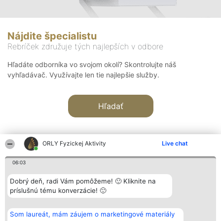
Nájdite špecialistu
Rebríček združuje tých najlepších v odbore
Hľadáte odborníka vo svojom okolí? Skontrolujte náš
vyhľadávač. Využívajte len tie najlepšie služby.
Hľadať
ORLY Fyzickej Aktivity
Live chat
06:03
Organizátor hodnotenia
Hodnotenie
Kontakt
Dobrý deň, radi Vám pomôžeme! 🙂 Kliknite na
Bright Side Solutions sp. z o.
Laureáti
Kontakt
príslušnú tému konverzácie! 🙂
o. sp. k.
Lista
ul. Ruska 22
wszystkich
Wrocław 50-079
Laureatów
Som laureát, mám záujem o marketingové materiály
KRS 0000749100 | Regon
Podmienky