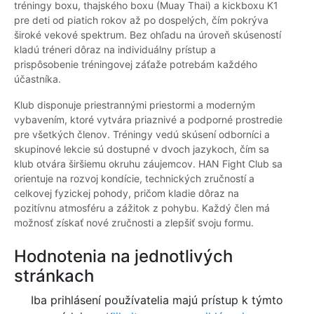
tréningy boxu, thajského boxu (Muay Thai) a kickboxu K1
pre deti od piatich rokov až po dospelých, čím pokrýva
široké vekové spektrum. Bez ohľadu na úroveň skúseností
kladú tréneri dôraz na individuálny prístup a
prispôsobenie tréningovej záťaže potrebám každého
účastníka.
Klub disponuje priestrannými priestormi a moderným
vybavením, ktoré vytvára priaznivé a podporné prostredie
pre všetkých členov. Tréningy vedú skúsení odborníci a
skupinové lekcie sú dostupné v dvoch jazykoch, čím sa
klub otvára širšiemu okruhu záujemcov. HAN Fight Club sa
orientuje na rozvoj kondície, technických zručností a
celkovej fyzickej pohody, pričom kladie dôraz na
pozitívnu atmosféru a zážitok z pohybu. Každý člen má
možnosť získať nové zručnosti a zlepšiť svoju formu.
Hodnotenia na jednotlivých
stránkach
Iba prihlásení používatelia majú prístup k týmto