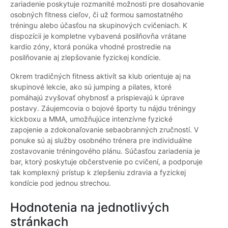
zariadenie poskytuje rozmanité možnosti pre dosahovanie
osobných fitness cieľov, či už formou samostatného
tréningu alebo účasťou na skupinových cvičeniach. K
dispozícii je kompletne vybavená posilňovňa vrátane
kardio zóny, ktorá ponúka vhodné prostredie na
posilňovanie aj zlepšovanie fyzickej kondície.
Okrem tradičných fitness aktivít sa klub orientuje aj na
skupinové lekcie, ako sú jumping a pilates, ktoré
pomáhajú zvyšovať ohybnosť a prispievajú k úprave
postavy. Záujemcovia o bojové športy tu nájdu tréningy
kickboxu a MMA, umožňujúce intenzívne fyzické
zapojenie a zdokonaľovanie sebaobranných zručností. V
ponuke sú aj služby osobného trénera pre individuálne
zostavovanie tréningového plánu. Súčasťou zariadenia je
bar, ktorý poskytuje občerstvenie po cvičení, a podporuje
tak komplexný prístup k zlepšeniu zdravia a fyzickej
kondície pod jednou strechou.
Hodnotenia na jednotlivých
stránkach