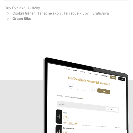
Orly Fyzickej Aktivity
Osobní tréneri, Tanečné školy, Tenisové kluby - Bratislava
Green Bike