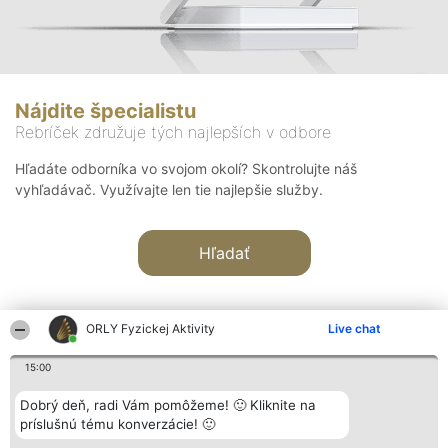
Nájdite špecialistu
Rebríček združuje tých najlepších v odbore
Hľadáte odborníka vo svojom okolí? Skontrolujte náš
vyhľadávač. Využívajte len tie najlepšie služby.
Hľadať
ORLY Fyzickej Aktivity
Live chat
15:00
Organizátor hodnotenia
Hodnotenie
Kontakt
Dobrý deň, radi Vám pomôžeme! 🙂 Kliknite na
Bright Side Solutions sp. z o.
Laureáti
Kontakt
príslušnú tému konverzácie! 🙂
o. sp. k.
Lista
ul. Ruska 22
wszystkich