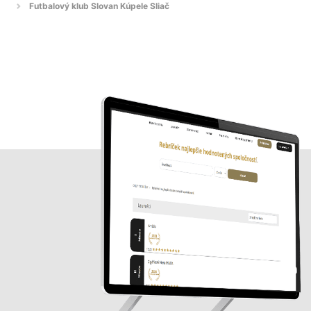
Futbalový klub Slovan Kúpele Sliač