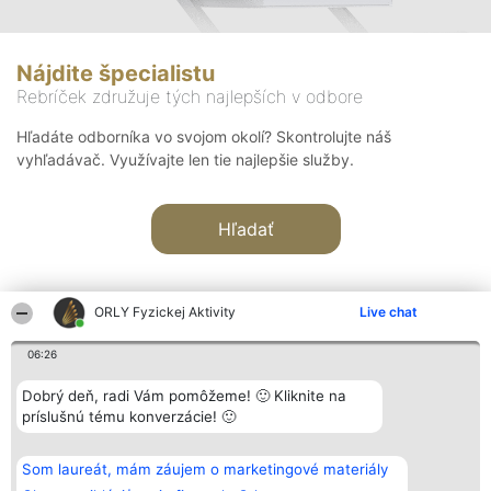
Nájdite špecialistu
Rebríček združuje tých najlepších v odbore
Hľadáte odborníka vo svojom okolí? Skontrolujte náš
vyhľadávač. Využívajte len tie najlepšie služby.
Hľadať
ORLY Fyzickej Aktivity
Live chat
06:26
Organizátor hodnotenia
Hodnotenie
Kontakt
Dobrý deň, radi Vám pomôžeme! 🙂 Kliknite na
Bright Side Solutions sp. z o.
Laureáti
Kontakt
príslušnú tému konverzácie! 🙂
o. sp. k.
Lista
ul. Ruska 22
wszystkich
Wrocław 50-079
Laureatów
Som laureát, mám záujem o marketingové materiály
KRS 0000749100 | Regon
Podmienky
381313360 | NIP 8943132676
Obchodné