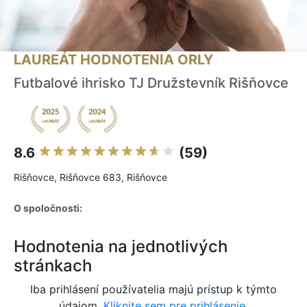
LAUREÁT HODNOTENIA ORLY
Futbalové ihrisko TJ Družstevník Rišňovce
8.6
(59)
Rišňovce, Rišňovce 683, Rišňovce
O spoločnosti:
Hodnotenia na jednotlivých
stránkach
Iba prihlásení používatelia majú prístup k týmto
údajom.
Kliknite sem pre prihlásenie.