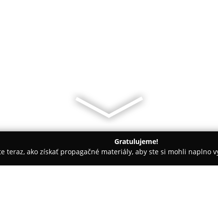
Gratulujeme!
ite teraz, ako získať propagačné materiály, aby ste si mohli naplno 
oly, Tenisové kluby - Bánovce nad Bebravou
Futbalové ihrisko 