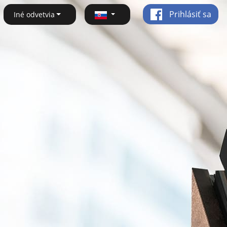
Prihlásiť sa
Iné odvetvia