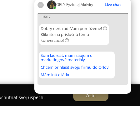
ORLY Fyzickej Aktivity
Live chat
15:17
Dobrý deň, radi Vám pomôžeme! 🙂
Kliknite na príslušnú tému
konverzácie! 🙂
Som laureát, mám záujem o
marketingové materiály
Chcem prihlásiť svoju firmu do Orlov
Mám inú otátku
Zistiť
vychutnať svoj úspech.
Prusy