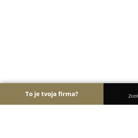
To je tvoja firma?
Zist
Orly Fyzickej Aktivity
Osobní tréneri, Tanečné šk