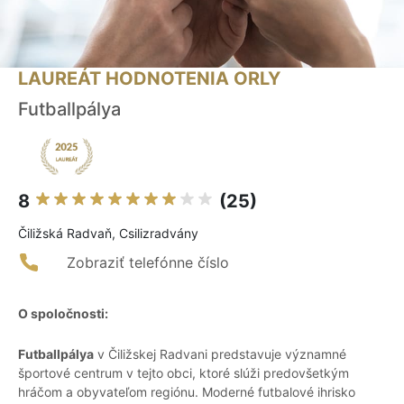
LAUREÁT HODNOTENIA ORLY
Futballpálya
8
(25)
Čiližská Radvaň, Csilizradvány
Zobraziť telefónne číslo
O spoločnosti:
Futballpálya
v Čiližskej Radvani predstavuje významné
športové centrum v tejto obci, ktoré slúži predovšetkým
hráčom a obyvateľom regiónu. Moderné futbalové ihrisko