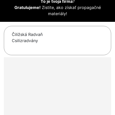
To je tvoja firma
?
Gratulujeme!
Zistite, ako získať propagačné
materiály!
Čiližská Radvaň
Csilizradvány