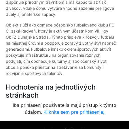
disponuje prírodným trávnikom a má kapacitu až tisíc
divákov, vďaka čomu vytvára vhodné zázemie pre ligové
duely aj priateľské zápasy.
Objekt slúži ako domáce pôsobisko futbalového klubu FC
Čilizská Radvaň, ktorý je aktívnym účastníkom VII. ligy
ObFZ Dunajská Streda. Týmto prispieva k rozvoju futbalu
na miestnej úrovni a podporuje zdravý životný štýl naprieč
generáciami. Futbalové ihrisko okrem športových aktivít
poskytuje infraštruktúru na organizovanie rôznych
podujatí, čím obohacuje kultúrny aj spoločenský život
obce a ponúka priestor na stretávanie sa komunity i
rozvíjanie športových talentov.
Hodnotenia na jednotlivých
stránkach
Iba prihlásení používatelia majú prístup k týmto
údajom.
Kliknite sem pre prihlásenie.