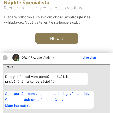
Nájdite špecialistu
Rebríček združuje tých najlepších v odbore
Hľadáte odborníka vo svojom okolí? Skontrolujte náš
vyhľadávač. Využívajte len tie najlepšie služby.
Hľadať
ORLY Fyzickej Aktivity
Live chat
21:49
Organizátor hodnotenia
Hodnotenie
Kontakt
Dobrý deň, radi Vám pomôžeme! 🙂 Kliknite na
Bright Side Solutions sp. z o.
Laureáti
Kontakt
príslušnú tému konverzácie! 🙂
o. sp. k.
Lista
ul. Ruska 22
wszystkich
Wrocław 50-079
Laureatów
Som laureát, mám záujem o marketingové materiály
KRS 0000749100 | Regon
Podmienky
381313360 | NIP 8943132676
Obchodné
Chcem prihlásiť svoju firmu do Orlov
+48 508 492 400
podmienky
Mám inú otátku
Zásady
ochrany