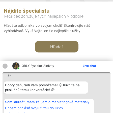
Nájdite špecialistu
Rebríček združuje tých najlepších v odbore
Hľadáte odborníka vo svojom okolí? Skontrolujte náš
vyhľadávač. Využívajte len tie najlepšie služby.
Hľadať
ORLY Fyzickej Aktivity
Live chat
12:41
Organizátor hodnotenia
Hodnotenie
Kontakt
Dobrý deň, radi Vám pomôžeme! 🙂 Kliknite na
Bright Side Solutions sp. z o.
Laureáti
Kontakt
príslušnú tému konverzácie! 🙂
o. sp. k.
Lista
ul. Ruska 22
wszystkich
Wrocław 50-079
Laureatów
Som laureát, mám záujem o marketingové materiály
KRS 0000749100 | Regon
Podmienky
381313360 | NIP 8943132676
Obchodné
Chcem prihlásiť svoju firmu do Orlov
+48 508 492 400
podmienky