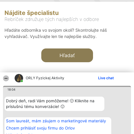
Nájdite špecialistu
Rebríček združuje tých najlepších v odbore
Hľadáte odborníka vo svojom okolí? Skontrolujte náš
vyhľadávač. Využívajte len tie najlepšie služby.
Hľadať
ORLY Fyzickej Aktivity
Live chat
18:04
Organizátor hodnotenia
Hodnotenie
Kontakt
Dobrý deň, radi Vám pomôžeme! 🙂 Kliknite na
Bright Side Solutions sp. z o.
Laureáti
Kontakt
príslušnú tému konverzácie! 🙂
o. sp. k.
Lista
ul. Ruska 22
wszystkich
Wrocław 50-079
Laureatów
Som laureát, mám záujem o marketingové materiály
KRS 0000749100 | Regon
Podmienky
381313360 | NIP 8943132676
Obchodné
Chcem prihlásiť svoju firmu do Orlov
+48 508 492 400
podmienky