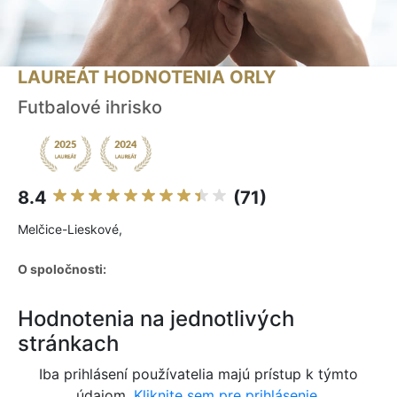
LAUREÁT HODNOTENIA ORLY
Futbalové ihrisko
8.4
(71)
Melčice-Lieskové,
O spoločnosti:
Hodnotenia na jednotlivých
stránkach
Iba prihlásení používatelia majú prístup k týmto
údajom.
Kliknite sem pre prihlásenie.